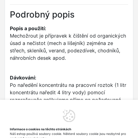
Podrobný popis
Popis a použití:
Mechožrout je přípravek k čištění od organických
úsad a nečistot (mech a lišejník) zejména ze
střech, skleníků, verand, podezdívek, chodníků,
náhrobních desek apod.
Dávkování:
Po naředění koncentrátu na pracovní roztok (1 litr
koncentrátu naředit 4 litry vody) pomocí
rozprašovače aplikujeme přímo na požadovaná
místa, aby došlo k nasáknutí prostředku.
Aplikujeme při suchém počasí, aby prostředek
mohl dostatečně a dlouho působit. Organické
úsady a nečistoty se po určitě době dle znečištění
Informace o cookies na těchto stránkách
Náš eshop používá soubory cookie. Některé soubory cookie jsou nezbytné pro
postupně odstraní působením větrů a deště.