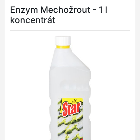
Enzym Mechožrout - 1 l
koncentrát