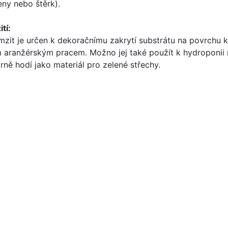
ny nebo štěrk).
tí:
mzit je určen k dekoračnímu zakrytí substrátu na povrchu kv
m aranžérským pracem. Možno jej také použít k hydroponii
rně hodí jako materiál pro zelené střechy.