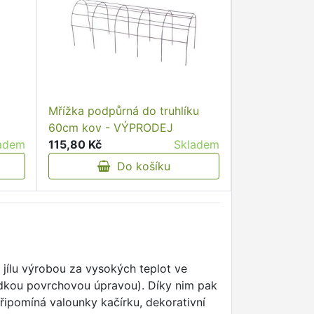
Mřížka podpůrná do truhlíku
60cm kov - VÝPRODEJ
adem
115,80 Kč
Skladem
Do košíku
u jílu výrobou za vysokých teplot ve
ladkou povrchovou úpravou). Díky nim pak
připomíná valounky kačírku, dekorativní