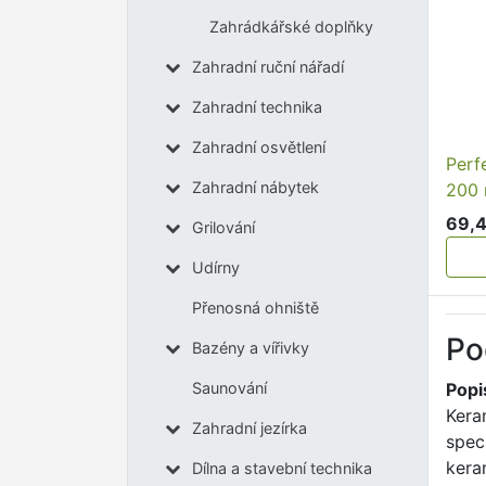
Zahrádkářské doplňky
Zahradní ruční nářadí
Zahradní technika
Zahradní osvětlení
Perf
Zahradní nábytek
200 
69,4
Grilování
Udírny
Přenosná ohniště
Po
Bazény a vířivky
Popi
Saunování
Kera
Zahradní jezírka
spec
kera
Dílna a stavební technika