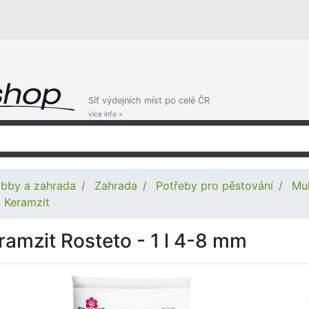
Síť výdejních míst po celé ČR
více info »
bby a zahrada
Zahrada
Potřeby pro pěstování
Mul
Keramzit
ramzit Rosteto - 1 l 4-8 mm