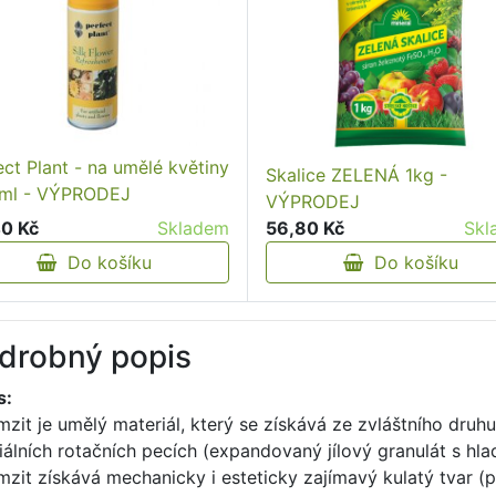
ect Plant - na umělé květiny
Skalice ZELENÁ 1kg -
ml - VÝPRODEJ
VÝPRODEJ
0 Kč
Skladem
56,80 Kč
Skl
Do košíku
Do košíku
drobný popis
s:
mzit je umělý materiál, který se získává ze zvláštního druh
iálních rotačních pecích (expandovaný jílový granulát s h
mzit získává mechanicky i esteticky zajímavý kulatý tvar (