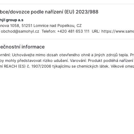
bce/dovozce podle nařízení (EU) 2023/988
ýl group a.s
nova 1058, 51251 Lomnice nad Popelkou, CZ
: obchod@samohyl.cz Telefon: +420 481 653 111 URL: https://www.samo
ečnostní informace
nění: Uchovávejte mimo dosah otevřeného ohně a jiných zdrojů tepla. Prav
 by mohly představovat riziko udušení. Varování: Produkt podléhá naříze
ení REACH (ES) č. 1907/2006 týkajícímu se chemických látek. Věkové omeze