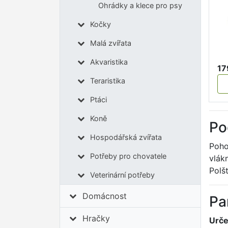
Ohrádky a klece pro psy
Kočky
Malá zvířata
Akvaristika
17
Teraristika
Ptáci
Koně
Po
Hospodářská zvířata
Poho
Potřeby pro chovatele
vlák
Polš
Veterinární potřeby
Domácnost
Pa
Hračky
Urče