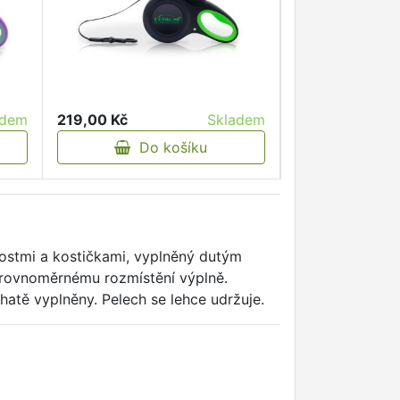
adem
219,00 Kč
Skladem
Do košíku
kostmi a kostičkami, vyplněný dutým
nerovnoměrnému rozmístění výplně.
ohatě vyplněny. Pelech se lehce udržuje.