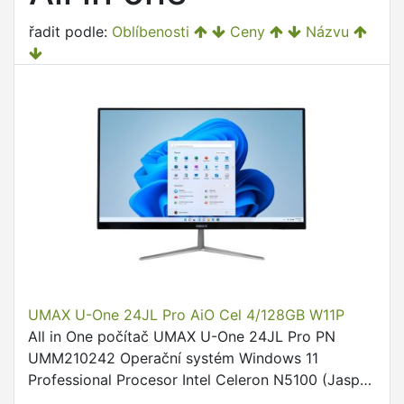
řadit podle:
Oblíbenosti
Ceny
Názvu
UMAX U-One 24JL Pro AiO Cel 4/128GB W11P
All in One počítač UMAX U-One 24JL Pro PN
UMM210242 Operační systém Windows 11
Professional Procesor Intel Celeron N5100 (Jasper
Lake) Základní frekvence procesoru 1,1 GHz