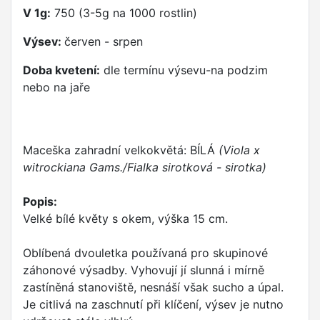
V 1g:
750 (3-5g na 1000 rostlin)
Výsev:
červen - srpen
Doba kvetení:
dle termínu výsevu-na podzim
nebo na jaře
Maceška zahradní velkokvětá: BÍLÁ
(Viola x
witrockiana Gams./Fialka sirotková - sirotka)
Popis:
Velké bílé květy s okem, výška 15 cm.
Oblíbená dvouletka používaná pro skupinové
záhonové výsadby. Vyhovují jí slunná i mírně
zastíněná stanoviště, nesnáší však sucho a úpal.
Je citlivá na zaschnutí při klíčení, výsev je nutno