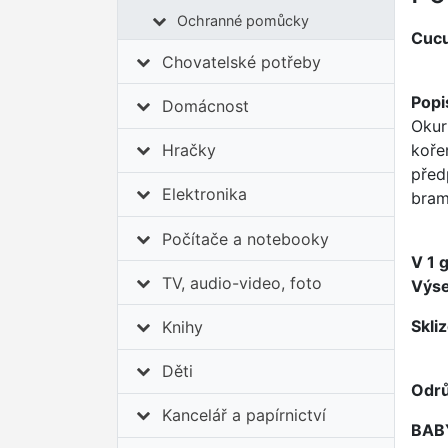
Ochranné pomůcky
Cucu
Chovatelské potřeby
Popi
Domácnost
Okur
koře
Hračky
před
Elektronika
bram
Počítače a notebooky
V 1 
TV, audio-video, foto
Výs
Skli
Knihy
Děti
Odrů
Kancelář a papírnictví
BABY