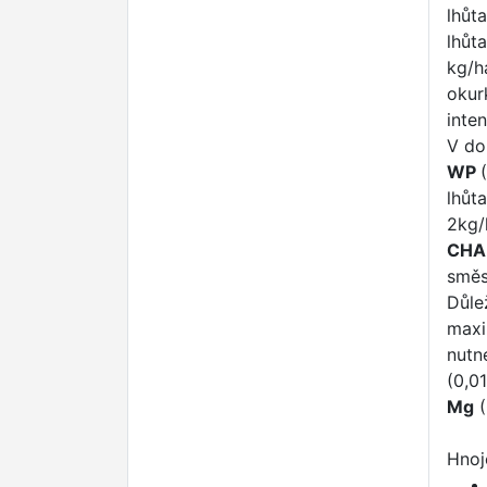
lhůt
lhůt
kg/h
okur
inten
V do
WP
lhůt
2kg/
CHA
směs
Důle
maxi
nutn
(0,0
Mg
(
Hnoj