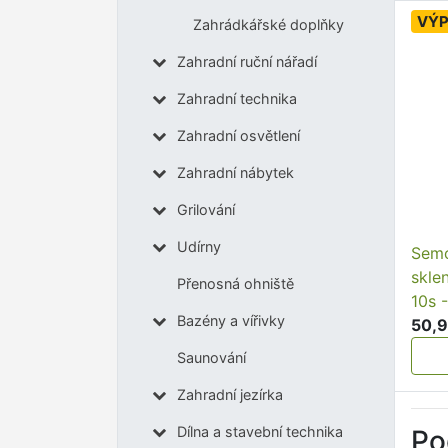
VÝ
Zahrádkářské doplňky
Zahradní ruční nářadí
Zahradní technika
Zahradní osvětlení
Zahradní nábytek
Grilování
Udírny
Semo
sklen
Přenosná ohniště
10s 
Bazény a vířivky
50,9
Saunování
Zahradní jezírka
Dílna a stavební technika
Po