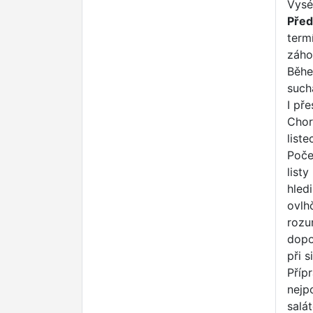
Vysé
Před
term
záho
Běhe
such
I př
Chor
list
Poče
list
hled
ovlhč
rozu
dopo
při s
Příp
nejp
salá