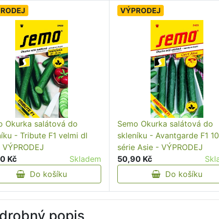
PRODEJ
VÝPRODEJ
 Okurka salátová do
Semo Okurka salátová do
íku - Tribute F1 velmi dl
skleníku - Avantgarde F1 10
- VÝPRODEJ
série Asie - VÝPRODEJ
0 Kč
Skladem
50,90 Kč
Skl
Do košíku
Do košíku
drobný popis