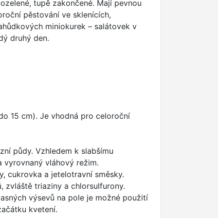
avozelené, tupě zakončené. Mají pevnou
roční pěstování ve sklenících,
i lahůdkových miniokurek – salátovek v
ždý druhý den.
do 15 cm). Je vhodná pro celoroční
mózní půdy. Vzhledem k slabšímu
a vyrovnaný vláhový režim.
ny, cukrovka a jetelotravní směsky.
zvláště triaziny a chlorsulfurony.
asných výsevů na pole je možné použití
začátku kvetení.