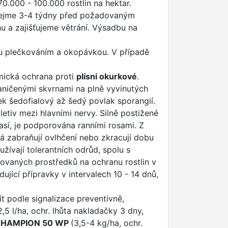
0.000 - 100.000 rostlin na hektar.
tejme 3-4 týdny před požadovaným
u a zajišťujeme větrání. Výsadbu na
u plečkováním a okopávkou. V případě
emická ochrana proti
plísni okurkové
.
raničenými skvrnami na plně vyvinutých
ek šedofialový až šedý povlak sporangií.
letiv mezi hlavními nervy. Silně postižené
časí, je podporována ranními rosami. Z
á zabraňují ovlhčení nebo zkracují dobu
yužívají tolerantních odrůd, spolu s
vaných prostředků na ochranu rostlin v
ující přípravky v intervalech 10 - 14 dnů,
ít podle signalizace preventivně,
,5 l/ha, ochr. lhůta nakladačky 3 dny,
HAMPION 50 WP
(3,5-4 kg/ha, ochr.