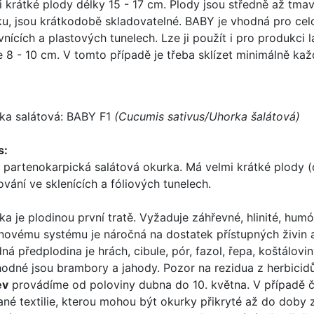
i krátké plody délky 15 - 17 cm. Plody jsou středně až tm
ku, jsou krátkodobě skladovatelné. BABY je vhodná pro celo
ovnících a plastových tunelech. Lze ji použít i pro produkc
e 8 - 10 cm. V tomto případě je třeba sklízet minimálně ka
ka salátová: BABY F1
(Cucumis sativus/Uhorka šalátová)
s:
 partenokarpická salátová okurka. Má velmi krátké plody (
ování ve sklenících a fóliových tunelech.
ka je plodinou první tratě. Vyžaduje záhřevné, hlinité, hu
novému systému je náročná na dostatek přístupných živin 
ná předplodina je hrách, cibule, pór, fazol, řepa, koštálovi
odné jsou brambory a jahody. Pozor na rezidua z herbicidů, 
ev
provádíme od poloviny dubna do 10. května. V případě č
ané textilie, kterou mohou být okurky přikryté až do doby 