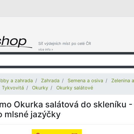
Síť výdejních míst po celé ČR
více info »
bby a zahrada
Zahrada
Semena a osiva
Zelenina 
Tykvovitá
Okurky
Okurky salátové
mo Okurka salátová do skleníku - 
o mlsné jazýčky