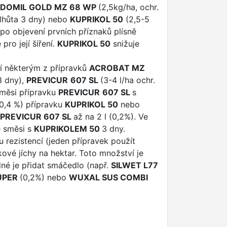
IDOMIL GOLD MZ 68 WP
(2,5kg/ha, ochr.
 lhůta 3 dny) nebo
KUPRIKOL 50
(2,5-5
po objevení prvních příznaků plísně
ro její šíření.
KUPRIKOL 50
snižuje
í některým z přípravků
ACROBAT MZ
3 dny),
PREVICUR
607 SL
(3-4 l/ha ochr.
 směsi přípravku
PREVICUR
607 SL
s
-0,4 %) přípravku
KUPRIKOL 50
nebo
PREVICUR 607 SL
až na 2 l (0,2%). Ve
e směsi s
KUPRIKOLEM 50
3 dny.
u rezistencí (jeden přípravek použít
ové jíchy na hektar. Toto množství je
né je přidat smáčedlo (např.
SILWET L77
UPER
(0,2%) nebo
WUXAL SUS COMBI