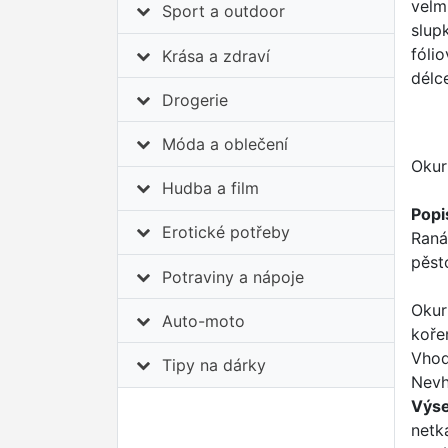
velm
Sport a outdoor
slup
fóli
Krása a zdraví
délc
Drogerie
Móda a oblečení
Okur
Hudba a film
Popi
Erotické potřeby
Raná
pěst
Potraviny a nápoje
Okur
Auto-moto
koře
Vhod
Tipy na dárky
Nevh
Výs
netk