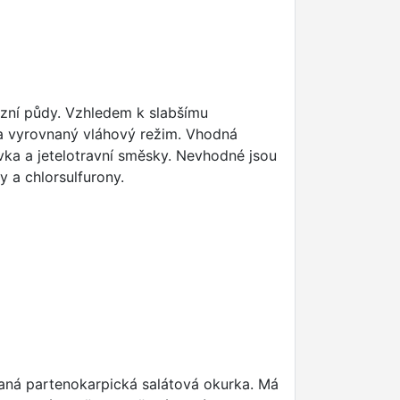
mózní půdy. Vzhledem k slabšímu
a vyrovnaný vláhový režim. Vhodná
rovka a jetelotravní směsky. Nevhodné jsou
y a chlorsulfurony.
raná partenokarpická salátová okurka. Má