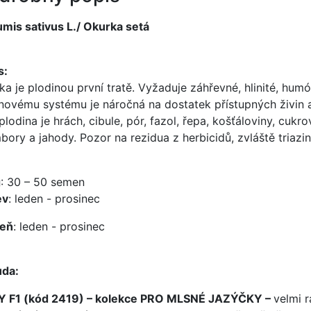
mis sativus L./ Okurka setá
s:
ka je plodinou první tratě. Vyžaduje záhřevné, hlinité, hu
novému systému je náročná na dostatek přístupných živin 
plodina je hrách, cibule, pór, fazol, řepa, košťáloviny, cuk
bory a jahody. Pozor na rezidua z herbicidů, zvláště triazin
g
: 30 – 50 semen
ev
: leden - prosinec
zeň
: leden - prosinec
da:
 F1 (kód 2419) – kolekce PRO MLSNÉ JAZÝČKY –
velmi 