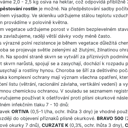
váme 2,0 - 2,5 kg osiva na hektar, což odpovídá přibližně 7
pěstování rostlin
je možné. Na předpěstování sadby počí
ínem výsadby. Ve skleníku udržujeme stálou teplotu vzduch
n provádíme v polovině května.
m vegetace udržujeme porost v čistém bezplevelném stav
a zavlažujeme, raději větší dávky vody méně často.
es výrazné polní rezistence je během vegetace důležitá ch
oba se projevuje světle zelenými až žlutými, žilnatinou oh
ech. Na spodní straně skvrn se vytváří za příznivých podmín
t skvrn narůstá, spojují se a zasychají, dochází k rozpadu p
y usychají a rostliny hynou. Choroba se šíří za deštivého po
iska komplexní ochrany mají význam všechna opatření, kter
ení listu (větrání, racionální závlaha, vertikální vedení) a v
mnou chemickou ochranou. V souladu se seznamem registro
ručujeme používat k ošetřování proti plísni okurkové násled
ilném infekčním tlaku 7 - 10 dnů:
ravek
ORTIVA
(0,5-1 l/ha, ochr. lhůta 3 dny) je vhodné použ
ozději do objevení příznaků plísně okurkové.
BRAVO 500
(2
tové okurky 7 dnů),
CURZATE K
(0,3%, ochr. lhůta 3 dny),
C