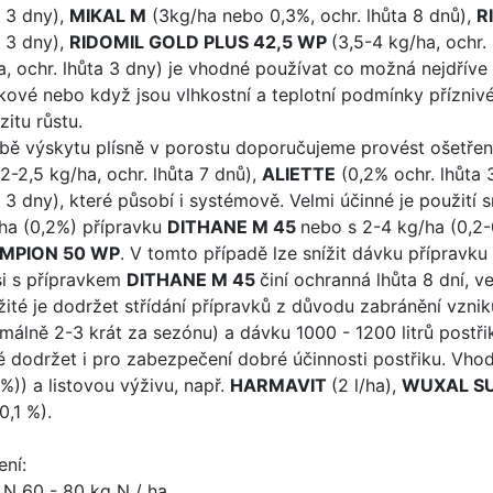
a 3 dny),
MIKAL M
(3kg/ha nebo 0,3%, ochr. lhůta 8 dnů),
R
a 3 dny),
RIDOMIL GOLD PLUS 42,5 WP
(3,5-4 kg/ha, ochr.
a, ochr. lhůta 3 dny) je vhodné používat co možná nejdříve 
kové nebo když jsou vlhkostní a teplotní podmínky příznivé p
zitu růstu.
bě výskytu plísně v porostu doporučujeme provést ošetřen
(2-2,5 kg/ha, ochr. lhůta 7 dnů),
ALIETTE
(0,2% ochr. lhůta 
a 3 dny), které působí i systémově. Velmi účinné je použití
ha (0,2%) přípravku
DITHANE M 45
nebo s 2-4 kg/ha (0,2
MPION 50 WP
. V tomto případě lze snížit dávku přípravku
i s přípravkem
DITHANE M 45
činí ochranná lhůta 8 dní, v
žité je dodržet střídání přípravků z důvodu zabránění vznik
málně 2-3 krát za sezónu) a dávku 1000 - 1200 litrů postřik
é dodržet i pro zabezpečení dobré účinnosti postřiku. Vhod
1%)) a listovou výživu, např.
HARMAVIT
(2 l/ha),
WUXAL S
0,1 %).
ení:
N 60 - 80 kg N / ha