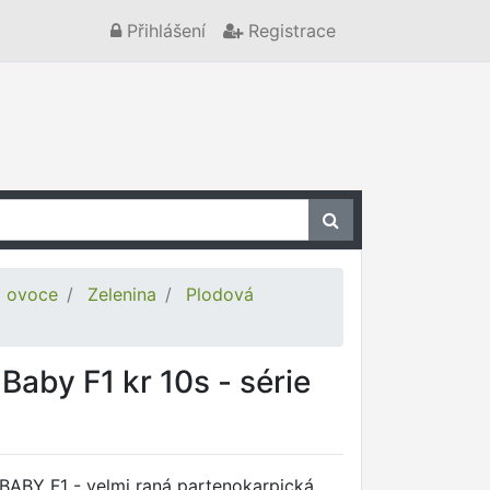
Přihlášení
Registrace
a ovoce
Zelenina
Plodová
Baby F1 kr 10s - série
BABY F1 - velmi raná partenokarpická