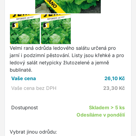
Velmi raná odrůda ledového salátu určená pro
jarní i podzimní pěstování. Listy jsou křehké a pro
ledový salát netypicky žlutozelené a jemně
bublinaté.
Vaše cena
26,10
Kč
Vaše cena bez DPH
23,30
Kč
Dostupnost
Skladem
> 5 ks
Odesíláme v pondělí
Vybrat jinou odrůdu: