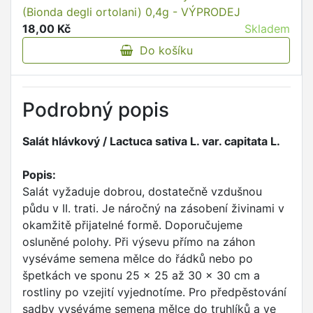
(Bionda degli ortolani) 0,4g - VÝPRODEJ
18,00 Kč
Skladem
Do košíku
Podrobný popis
Salát hlávkový / Lactuca sativa L. var. capitata L.
Popis:
Salát vyžaduje dobrou, dostatečně vzdušnou
půdu v II. trati. Je náročný na zásobení živinami v
okamžitě přijatelné formě. Doporučujeme
osluněné polohy. Při výsevu přímo na záhon
vyséváme semena mělce do řádků nebo po
špetkách ve sponu 25 x 25 až 30 x 30 cm a
rostliny po vzejití vyjednotíme. Pro předpěstování
sadby vyséváme semena mělce do truhlíků a ve