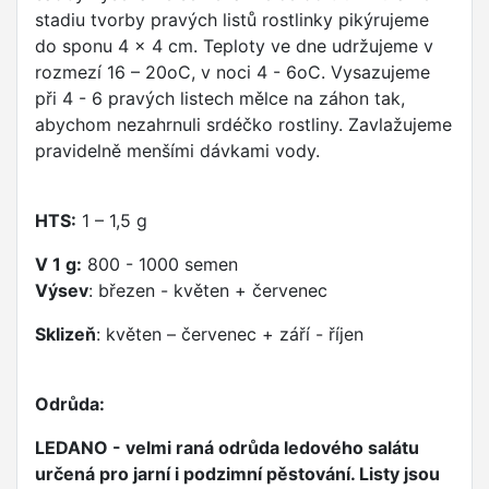
stadiu tvorby pravých listů rostlinky pikýrujeme
do sponu 4 x 4 cm. Teploty ve dne udržujeme v
rozmezí 16 – 20oC, v noci 4 - 6oC. Vysazujeme
při 4 - 6 pravých listech mělce na záhon tak,
abychom nezahrnuli srdéčko rostliny. Zavlažujeme
pravidelně menšími dávkami vody.
HTS:
1 – 1,5 g
V 1 g:
800 - 1000 semen
Výsev
: březen - květen + červenec
Sklizeň
: květen – červenec + září - říjen
Odrůda:
LEDANO - velmi raná odrůda ledového salátu
určená pro jarní i podzimní pěstování. Listy jsou