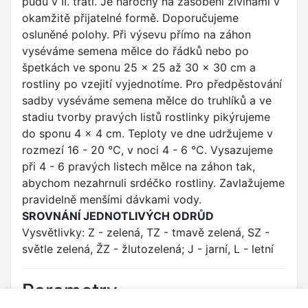
půdu v II. trati. Je náročný na zásobení živinami v
okamžitě přijatelné formě. Doporučujeme
osluněné polohy. Při výsevu přímo na záhon
vyséváme semena mělce do řádků nebo po
špetkách ve sponu 25 x 25 až 30 x 30 cm a
rostliny po vzejití vyjednotíme. Pro předpěstování
sadby vyséváme semena mělce do truhlíků a ve
stadiu tvorby pravých listů rostlinky pikýrujeme
do sponu 4 x 4 cm. Teploty ve dne udržujeme v
rozmezí 16 - 20 °C, v noci 4 - 6 °C. Vysazujeme
při 4 - 6 pravých listech mělce na záhon tak,
abychom nezahrnuli srdéčko rostliny. Zavlažujeme
pravidelně menšími dávkami vody.
SROVNÁNÍ JEDNOTLIVÝCH ODRŮD
Vysvětlivky: Z - zelená, TZ - tmavě zelená, SZ -
světle zelená, ŽZ - žlutozelená; J - jarní, L - letní
Parametry