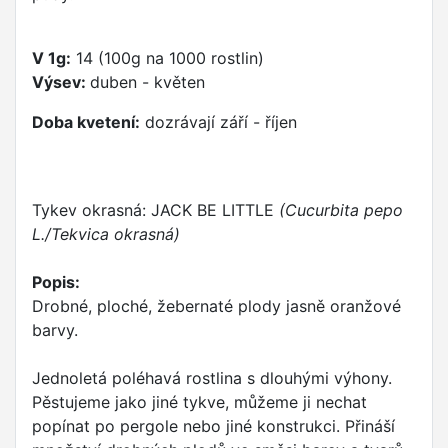
V 1g:
14 (100g na 1000 rostlin)
Výsev:
duben - květen
Doba kvetení:
dozrávají září - říjen
Tykev okrasná: JACK BE LITTLE
(Cucurbita pepo
L./Tekvica okrasná)
Popis:
Drobné, ploché, žebernaté plody jasně oranžové
barvy.
Jednoletá poléhavá rostlina s dlouhými výhony.
Pěstujeme jako jiné tykve, můžeme ji nechat
popínat po pergole nebo jiné konstrukci. Přináší