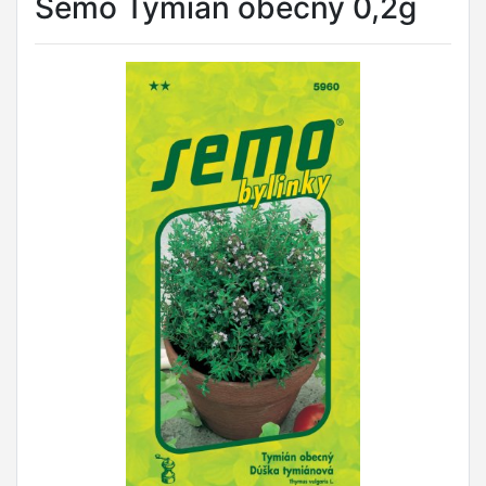
Semo Tymián obecný 0,2g