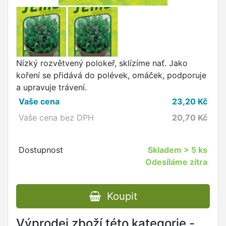
Nízký rozvětvený polokeř, sklízíme nať. Jako
koření se přidává do polévek, omáček, podporuje
a upravuje trávení.
Vaše cena
23,20
Kč
Vaše cena bez DPH
20,70
Kč
Dostupnost
Skladem
> 5 ks
Odesíláme zítra
Koupit
Výprodej zboží této kategorie -