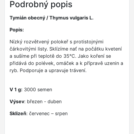
Podrobný popis
Tymián obecný / Thymus vulgaris L.
Popis:
Nízký rozvětvený polokeř s protistojnými
čárkovitými listy. Sklízíme nať na počátku kvetení
a sušíme při teplotě do 35°C. Jako koření se
přidává do polévek, omáček a k přípravě uzenin a
ryb. Podporuje a upravuje trávení.
V 1 g:
3000 semen
Výsev
: březen - duben
Sklizeň
: červenec – srpen