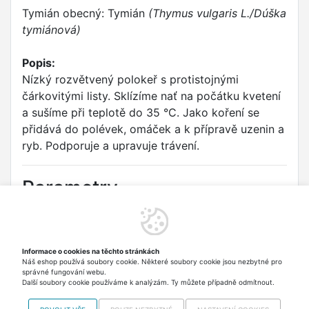
Tymián obecný: Tymián
(Thymus vulgaris L./Dúška
tymiánová)
Popis:
Nízký rozvětvený polokeř s protistojnými
čárkovitými listy. Sklízíme nať na počátku kvetení
a sušíme při teplotě do 35 °C. Jako koření se
přidává do polévek, omáček a k přípravě uzenin a
ryb. Podporuje a upravuje trávení.
Parametry
Druh:
Tymián obecný
Odrůda:
Tymián
Informace o cookies na těchto stránkách
Náš eshop používá soubory cookie. Některé soubory cookie jsou nezbytné pro
Typ:
Aromatické rostliny
správné fungování webu.
Další soubory cookie používáme k analýzám. Ty můžete případně odmítnout.