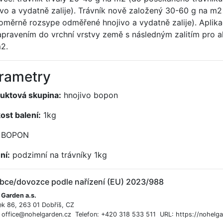
ivo a vydatně zalije). Trávník nově založený 30-60 g na m2
oměrně rozsype odměřené hnojivo a vydatně zalije). Aplik
apravením do vrchní vrstvy země s následným zalitím pro akt
2.
rametry
uktová skupina:
hnojivo bopon
kost balení:
1kg
BOPON
ní:
podzimní na trávníky 1kg
bce/dovozce podle nařízení (EU) 2023/988
 Garden a.s.
ek 86, 263 01 Dobříš, CZ
: office@nohelgarden.cz Telefon: +420 318 533 511 URL: https://nohelga