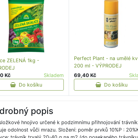
Perfect Plant - na umělé kv
ice ZELENÁ 1kg -
200 ml - VÝPRODEJ
RODEJ
69,40 Kč
Skl
0 Kč
Skladem
Do košíku
Do košíku
drobný popis
složkové hnojivo určené k podzimnímu přihnojování trávní
uje odolnost vůči mrazu. Složení: poměr prvků 10%P : 20%K 
vce: trávník trvalý 20-40 g na m2 (do posekaného trávní