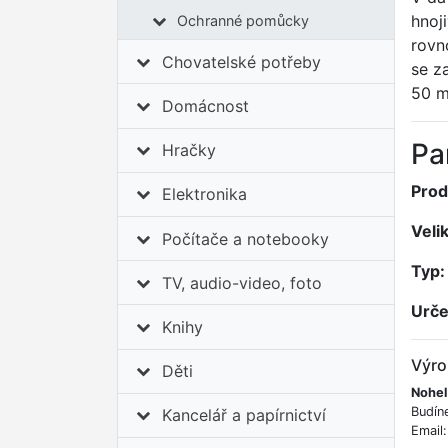
hnoj
Ochranné pomůcky
rovn
Chovatelské potřeby
se z
50 m
Domácnost
Pa
Hračky
Prod
Elektronika
Veli
Počítače a notebooky
Typ:
TV, audio-video, foto
Urče
Knihy
Výro
Děti
Nohel
Budín
Kancelář a papírnictví
Email