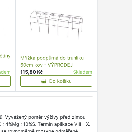
ětiny
Mřížka podpůrná do truhlíku
60cm kov - VÝPRODEJ
adem
115,80 Kč
Skladem
Do košíku
ků. Vyvážený poměr výživy před zimou
: 4%Mg : 10%S. Termín aplikace VIII - X.
ku se rovnoměrně rozsype odměřené