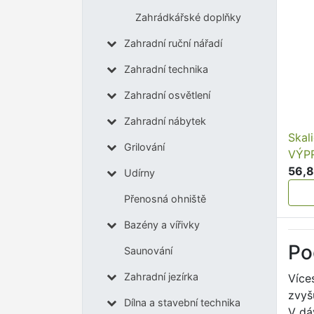
Zahrádkářské doplňky
Zahradní ruční nářadí
Zahradní technika
Zahradní osvětlení
Zahradní nábytek
Skal
Grilování
VÝP
56,8
Udírny
Přenosná ohniště
Bazény a vířivky
Po
Saunování
Zahradní jezírka
Více
zvyš
Dílna a stavební technika
V dá