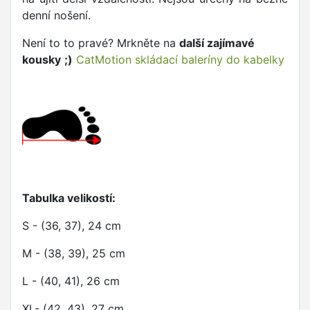
denní nošení.
Není to to pravé? Mrkněte na
další zajímavé
kousky
;)
CatMotion skládací baleríny do kabelky
Tabulka velikostí:
S - (36, 37), 24 cm
M - (38, 39), 25 cm
L - (40, 41), 26 cm
XL- (42, 43), 27 cm