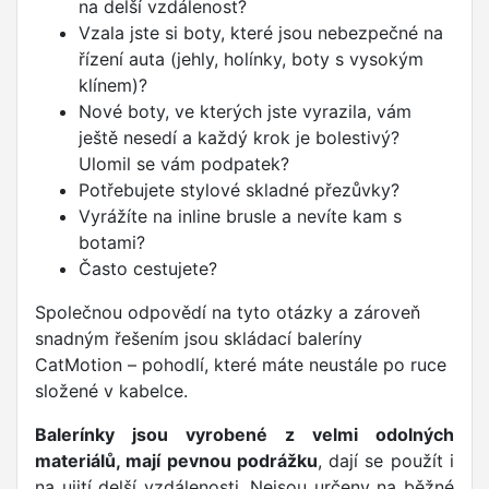
na delší vzdálenost?
Vzala jste si boty, které jsou nebezpečné na
řízení auta (jehly, holínky, boty s vysokým
klínem)?
Nové boty, ve kterých jste vyrazila, vám
ještě nesedí a každý krok je bolestivý?
Ulomil se vám podpatek?
Potřebujete stylové skladné přezůvky?
Vyrážíte na inline brusle a nevíte kam s
botami?
Často cestujete?
Společnou odpovědí na tyto otázky a zároveň
snadným řešením jsou skládací baleríny
CatMotion – pohodlí, které máte neustále po ruce
složené v kabelce.
Balerínky jsou vyrobené z velmi odolných
materiálů, mají pevnou podrážku
, dají se použít i
na ujití delší vzdálenosti. Nejsou určeny na běžné