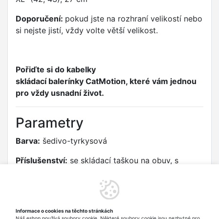
Doporučení:
pokud jste na rozhraní velikostí nebo
si nejste jistí, vždy volte větší velikost.
Pořiďte si do kabelky
skládací balerínky CatMotion, které vám jednou
pro vždy usnadní život.
Parametry
Barva:
šedivo-tyrkysová
Příslušenství:
se skládací taškou na obuv, s
designovým pouzdrem (malá kabelka)
Stélka:
částečně polstrovaná
Velikost:
S (36, 37), 24 cm, M (38, 39), 25 cm, L
Informace o cookies na těchto stránkách
Náš eshop používá soubory cookie. Některé soubory cookie jsou nezbytné pro