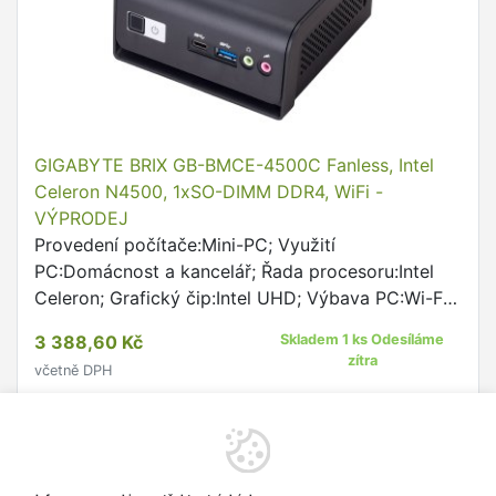
GIGABYTE BRIX GB-BMCE-4500C Fanless, Intel
Celeron N4500, 1xSO-DIMM DDR4, WiFi -
VÝPRODEJ
Provedení počítače:Mini-PC; Využití
PC:Domácnost a kancelář; Řada procesoru:Intel
Celeron; Grafický čip:Intel UHD; Výbava PC:Wi-Fi;
Rozhraní:HDMI, USB 3.0, 3.5mm Jack, LAN, USB
3 388,60 Kč
Skladem 1 ks Odesíláme
Type-C, Mini DisplayPort Fanless desigh with
zítra
včetně DPH
Intel® Celeron® Processor N450
Do košíku