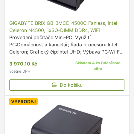
GIGABYTE BRIX GB-BMCE-4500C Fanless, Intel
Celeron N4500, 1xSO-DIMM DDR4, WiFi
Provedení počítače:Mini-PC; Využití
PC:Domácnost a kancelář; Řada procesoru:Intel
Celeron; Grafický čip:Intel UHD; Výbava PC:Wi-Fi;
Rozhraní:HDMI, USB 3.0, 3.5mm Jack, LAN, USB
3 970,10 Kč
Skladem 4 ks Odesíláme
Type-C, Mini DisplayPort Fanless desigh with
zítra
včetně DPH
Intel® Celeron® Processor N450
Do košíku
VÝPRODEJ