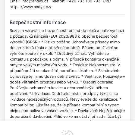
Email: info@andys.cz Telefon: +420 733 180 793 URL:
https://www.andys.cz/
Bezpečnostní informace
Seznam varování o bezpečnosti přísad do olejů a paliv vychází
z požadavků nařízení (EU) 2023/988 o obecné bezpečnosti
výrobků (GPSR): * Riziko požáru: Uchovávejte přísady mimo
dosah zdrojů tepla a otevřeného ohně. Během používání se
vyhněte kouření v okolí. * Dráždivý účinek: Vyhněte se
kontaktu s pokožkou a očima. V případě kontaktu okamžitě
omyjte velkým množstvím vody. * Toxicita: Nekonzumujte. V
případě požití se okamžitě poraďte s lékařem. * Skladování:
Uchovávejte mimo dosah dětí a zvířat. * Ventilace: Používejte v
dobře větraném prostoru nebo venku. * Osobní ochrana:
Používejte ochranné rukavice a ochranné brýle během
používání. * Likvidace: Dodržujte místní předpisy týkající se
likvidace nebezpečných odpadů. Nevylévejte do kanalizace. *
Kompatibilita: Ujistěte se, že je přísada kompatibilní s typem
oleje nebo paliva ve vašem vozidle. * Dávkování: Nepřekračujte
doporučené dávkování. Příliš velké množství přísad může být
škodlivé pro motor. * Míchání: Nemíchejte různé přísady
dohromady, pokud to výrobci výslovně nedoporučují. * Použití:
Používejte pouze k určenému účelu. Nepoužívejte pro jiné účely