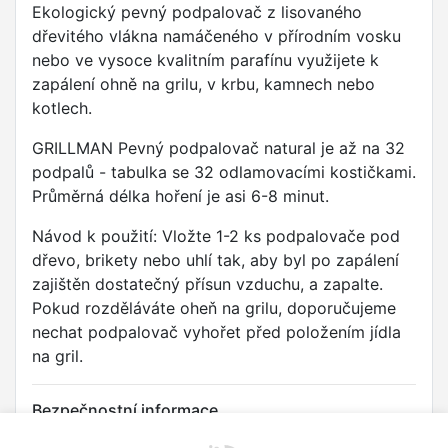
Ekologický pevný podpalovač z lisovaného
dřevitého vlákna namáčeného v přírodním vosku
nebo ve vysoce kvalitním parafínu využijete k
zapálení ohně na grilu, v krbu, kamnech nebo
kotlech.
GRILLMAN Pevný podpalovač natural je až na 32
podpalů - tabulka se 32 odlamovacími kostičkami.
Průměrná délka hoření je asi 6-8 minut.
Návod k použití: Vložte 1-2 ks podpalovače pod
dřevo, brikety nebo uhlí tak, aby byl po zapálení
zajištěn dostatečný přísun vzduchu, a zapalte.
Pokud rozděláváte oheň na grilu, doporučujeme
nechat podpalovač vyhořet před položením jídla
na gril.
Bezpečnostní informace
Upozornění: Vysoce hořlavý produkt. Uchovávejte mimo