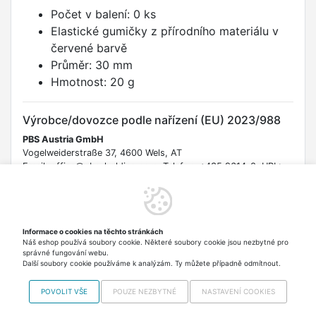
Počet v balení: 0 ks
Elastické gumičky z přírodního materiálu v
červené barvě
Průměr: 30 mm
Hmotnost: 20 g
Výrobce/dovozce podle nařízení (EU) 2023/988
PBS Austria GmbH
Vogelweiderstraße 37, 4600 Wels, AT
Email: office@pbs-holding.com Telefon: +435 9614-0 URL:
https://www.pbs-austria.at/
Bezpečnostní informace
Informace o cookies na těchto stránkách
UPOZORNĚNÍ: Nebezpečí udušení. Malé části. Uchovávejte
Náš eshop používá soubory cookie. Některé soubory cookie jsou nezbytné pro
mimo dosah dětí mladších 3 let. Hrozí také riziko poranění očí
správné fungování webu.
při prasknutí nebo vystřelení gumičky. Nejedná se o hračku.
Další soubory cookie používáme k analýzám. Ty můžete případně odmítnout.
POVOLIT VŠE
POUZE NEZBYTNÉ
NASTAVENÍ COOKIES
Najdete nás i na
MALL.CZ
Copyright © 2012-2026