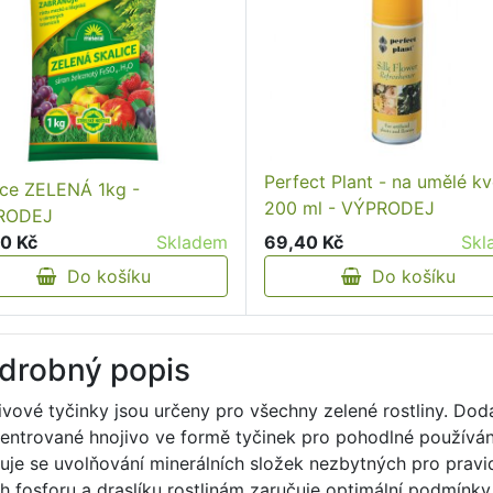
Perfect Plant - na umělé kv
ice ZELENÁ 1kg -
200 ml - VÝPRODEJ
RODEJ
69,40 Kč
Skl
0 Kč
Skladem
Do košíku
Do košíku
drobný popis
ivové tyčinky jsou určeny pro všechny zelené rostliny. Dodá
entrované hnojivo ve formě tyčinek pro pohodlné používání.
vuje se uvolňování minerálních složek nezbytných pro pravid
h fosforu a draslíku rostlinám zaručuje optimální podmínky p