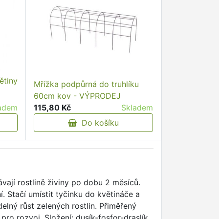
ětiny
Mřížka podpůrná do truhlíku
60cm kov - VÝPRODEJ
adem
115,80 Kč
Skladem
Do košíku
vají rostlině živiny po dobu 2 měsíců.
 Stačí umístit tyčinku do květináče a
elný růst zelených rostlin. Přiměřený
ro rozvoj. Složení: dusík-fosfor-draslík