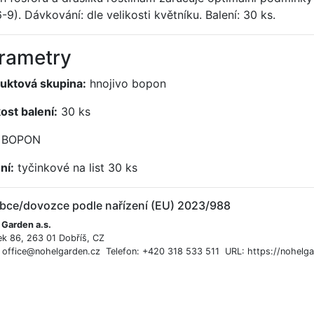
-9). Dávkování: dle velikosti květníku. Balení: 30 ks.
rametry
uktová skupina:
hnojivo bopon
kost balení:
30 ks
BOPON
ní:
tyčinkové na list 30 ks
bce/dovozce podle nařízení (EU) 2023/988
 Garden a.s.
ek 86, 263 01 Dobříš, CZ
: office@nohelgarden.cz Telefon: +420 318 533 511 URL: https://nohelga