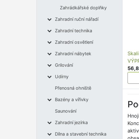
Zahrádkářské doplňky
Zahradní ruční nářadí
Zahradní technika
Zahradní osvětlení
Skal
Zahradní nábytek
VÝP
Grilování
56,8
Udírny
Přenosná ohniště
Bazény a vířivky
Po
Saunování
Hnoj
Zahradní jezírka
Konc
akti
Dílna a stavební technika
obsa