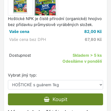
Hoštické NPK je čistě přírodní (organické) hnojivo
bez přídavku průmyslově vyráběných složek.
Vaše cena
82,00
Kč
Vaše cena bez DPH
67,80
Kč
Dostupnost
Skladem
> 5 ks
Odesíláme v pondělí
Vybrat jiný typ:
Koupit