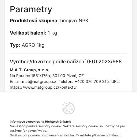
Parametry
Produktová skupina:
hnojivo NPK
Velikost balení:
1 kg
Typ:
AGRO 1kg
Výrobce/dovozce podle nařízení (EU) 2023/988
M.A.T. Group, s. r. o.
Na Roudné 1551/176a, 301 00 Plzeň, CZ
Email: mat@matgroup.cz Telefon: +420 376 709 215 URL:
https://www.matgroup.cz/kontakty/
Bezpečnostní informace
Uchovávejte mimo dosah dětí a domácích zvířat. Zamezte
kontaktu s očima a pokožkou. Při zasažení očí důkladně
Informace o cookies na těchto stránkách
vypláchněte vodou. Při požití vyhledejte lékařskou pomoc.
Náš eshop používá soubory cookie. Některé soubory cookie jsou nezbytné pro
Používejte ochranné rukavice. Skladujte v suchu a chladu.
správné fungování webu.
Nevhodné pro rostliny citlivé na chlór.
Další soubory cookie používáme k analýzám. Ty můžete případně odmítnout.