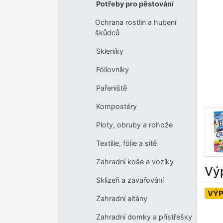
Potřeby pro pěstování
Ochrana rostlin a hubení
škůdců
Skleníky
Fóliovníky
Pařeniště
Kompostéry
Ploty, obruby a rohože
Textilie, fólie a sítě
Zahradní koše a vozíky
Výp
Sklizeň a zavařování
VÝ
Zahradní altány
Zahradní domky a přístřešky