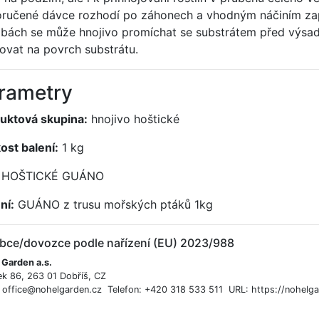
ručené dávce rozhodí po záhonech a vhodným náčiním zapra
bách se může hnojivo promíchat se substrátem před výsad
kovat na povrch substrátu.
rametry
uktová skupina:
hnojivo hoštické
kost balení:
1 kg
HOŠTICKÉ GUÁNO
ní:
GUÁNO z trusu mořských ptáků 1kg
bce/dovozce podle nařízení (EU) 2023/988
 Garden a.s.
ek 86, 263 01 Dobříš, CZ
: office@nohelgarden.cz Telefon: +420 318 533 511 URL: https://nohelga