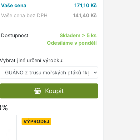
Vaše cena
171,10
Kč
Vaše cena bez DPH
141,40
Kč
Dostupnost
Skladem
> 5 ks
Odesíláme v pondělí
Vybrat jiné určení výrobku:
Koupit
80%
VÝPRODEJ