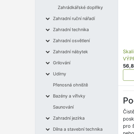
Zahrádkářské doplňky
Zahradní ruční nářadí
Zahradní technika
Zahradní osvětlení
Skal
Zahradní nábytek
VÝP
Grilování
56,8
Udírny
Přenosná ohniště
Bazény a vířivky
Po
Saunování
Čist
Zahradní jezírka
posk
pro 
Dílna a stavební technika
nebo