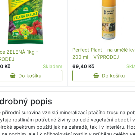
Perfect Plant - na umělé kv
ice ZELENÁ 1kg -
200 ml - VÝPRODEJ
RODEJ
69,40 Kč
Skl
0 Kč
Skladem
Do košíku
Do košíku
drobný popis
ě přírodní surovina vzniklá mineralizací ptačího trusu na p
ytuje rostlinám potřebné živiny po celé vegetační období v
široké spektrum použití jak na zahradě, tak i v interiéru. H
 na podzim, ale i k přihnojování rostlin v průběhu celého v