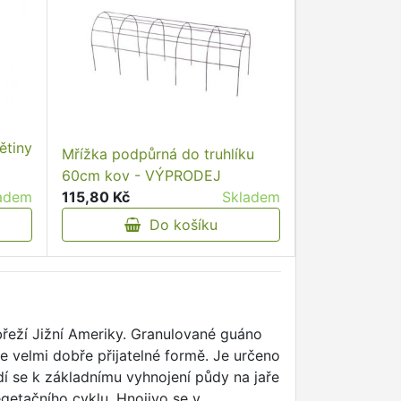
ětiny
Mřížka podpůrná do truhlíku
60cm kov - VÝPRODEJ
adem
115,80 Kč
Skladem
Do košíku
obřeží Jižní Ameriky. Granulované guáno
e velmi dobře přijatelné formě. Je určeno
odí se k základnímu vyhnojení půdy na jaře
egetačního cyklu. Hnojivo se v