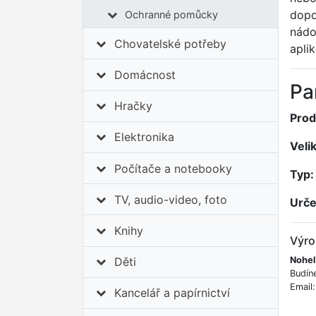
dopo
Ochranné pomůcky
nádo
Chovatelské potřeby
apli
Domácnost
Pa
Hračky
Prod
Elektronika
Veli
Počítače a notebooky
Typ:
TV, audio-video, foto
Urče
Knihy
Výro
Nohel
Děti
Budín
Email
Kancelář a papírnictví