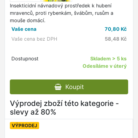
Insekticidní návnadový prostředek k hubení
mravenců, proti rybenkám, švábům, rusům a
mouše domácí.
Vaše cena
70,80
Kč
Vaše cena bez DPH
58,48
Kč
Dostupnost
Skladem
> 5 ks
Odesíláme v úterý
Koupit
Výprodej zboží této kategorie -
slevy až 80%
VÝPRODEJ