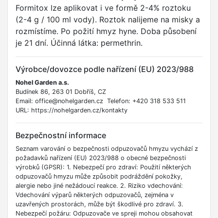
Formitox lze aplikovat i ve formě 2-4% roztoku
(2-4 g / 100 ml vody). Roztok nalijeme na misky a
rozmístíme. Po požití hmyz hyne. Doba působení
je 21 dní. Účinná látka: permethrin.
Výrobce/dovozce podle nařízení (EU) 2023/988
Nohel Garden a.s.
Budínek 86, 263 01 Dobříš, CZ
Email: office@nohelgarden.cz Telefon: +420 318 533 511
URL: https://nohelgarden.cz/kontakty
Bezpečnostní informace
Seznam varování o bezpečnosti odpuzovačů hmyzu vychází z
požadavků nařízení (EU) 2023/988 o obecné bezpečnosti
výrobků (GPSR): 1. Nebezpečí pro zdraví: Použití některých
odpuzovačů hmyzu může způsobit podráždění pokožky,
alergie nebo jiné nežádoucí reakce. 2. Riziko vdechování:
Vdechování výparů některých odpuzovačů, zejména v
uzavřených prostorách, může být škodlivé pro zdraví. 3.
Nebezpečí požáru: Odpuzovače ve spreji mohou obsahovat