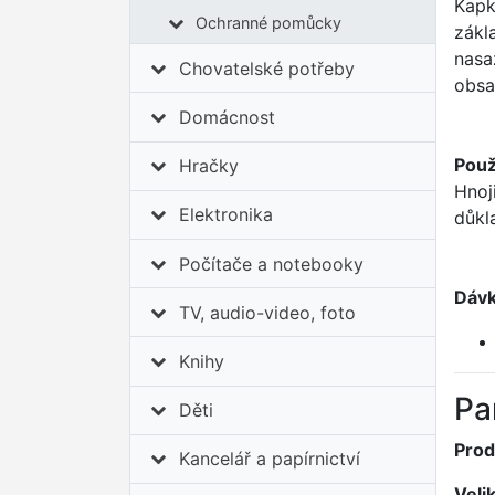
Kapk
Ochranné pomůcky
zákl
nasa
Chovatelské potřeby
obsa
Domácnost
Použi
Hračky
Hnoj
Elektronika
důkl
Počítače a notebooky
Dávk
TV, audio-video, foto
Knihy
Pa
Děti
Prod
Kancelář a papírnictví
Veli