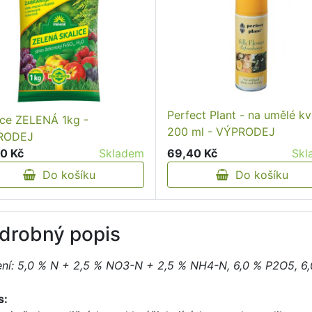
Perfect Plant - na umělé kv
ice ZELENÁ 1kg -
200 ml - VÝPRODEJ
RODEJ
69,40 Kč
Skl
0 Kč
Skladem
Do košíku
Do košíku
drobný popis
ení: 5,0 % N + 2,5 % NO3-N + 2,5 % NH4-N, 6,0 % P2O5, 6
s: