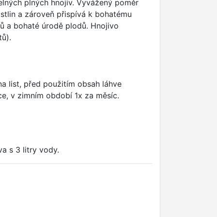
atelných plných hnojiv. Vyvážený poměr
ostlin a zároveň přispívá k bohatému
stů a bohaté úrodě plodů. Hnojivo
tů).
a list, před použitím obsah láhve
e, v zimním období 1x za měsíc.
a s 3 litry vody.