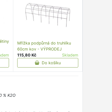
ětiny
Mřížka podpůrná do truhlíku
60cm kov - VÝPRODEJ
adem
115,80 Kč
Skladem
Do košíku
,0 % K2O