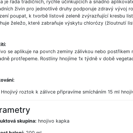
a je řada tradičních, rychle účinkujících a snadno aplikov
adních živin pro jednotlivé druhy podporuje zdravý vývoj r
zení poupat, k tvorbě listové zeleně zvýrazňující kresbu li
huje želežo, které zabraňuje výskytu chlorózy (žloutnutí lis
tí:
ivo se aplikuje na povrch zeminy zálivkou nebo postřikem n
adně protřepeme. Rostliny hnojíme 1x týdně v době vegetac
ování:
Hnojivý roztok k zálivce připravíme smícháním 15 ml hnojiv
rametry
uktová skupina:
hnojivo kapka
kost balení:
200 ml