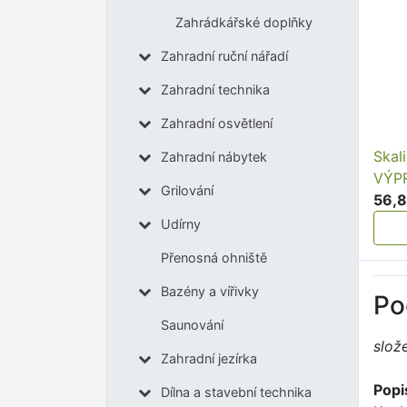
Zahrádkářské doplňky
Zahradní ruční nářadí
Zahradní technika
Zahradní osvětlení
Skal
Zahradní nábytek
VÝP
Grilování
56,8
Udírny
Přenosná ohniště
Bazény a vířivky
Po
Saunování
slož
Zahradní jezírka
Popi
Dílna a stavební technika