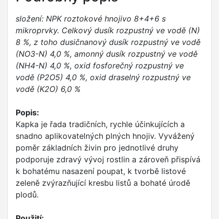
složení: NPK roztokové hnojivo 8+4+6 s
mikroprvky. Celkový dusík rozpustný ve vodě (N)
8 %, z toho dusičnanový dusík rozpustný ve vodě
(NO3-N) 4,0 %, amonný dusík rozpustný ve vodě
(NH4-N) 4,0 %, oxid fosforečný rozpustný ve
vodě (P2O5) 4,0 %, oxid draselný rozpustný ve
vodě (K2O) 6,0 %
Popis:
Kapka je řada tradičních, rychle účinkujících a
snadno aplikovatelných plných hnojiv. Vyvážený
poměr základních živin pro jednotlivé druhy
podporuje zdravý vývoj rostlin a zároveň přispívá
k bohatému nasazení poupat, k tvorbě listové
zeleně zvýrazňující kresbu listů a bohaté úrodě
plodů.
Použití: