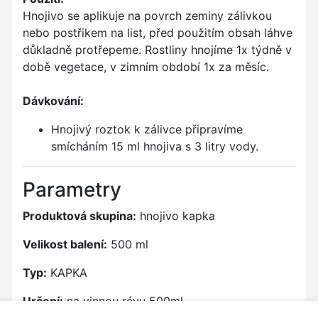
Hnojivo se aplikuje na povrch zeminy zálivkou
nebo postřikem na list, před použitím obsah láhve
důkladně protřepeme. Rostliny hnojíme 1x týdně v
době vegetace, v zimním období 1x za měsíc.
Dávkování:
Hnojivý roztok k zálivce připravíme
smícháním 15 ml hnojiva s 3 litry vody.
Parametry
Produktová skupina:
hnojivo kapka
Velikost balení:
500 ml
Typ:
KAPKA
Určení:
na vinnou révu 500ml