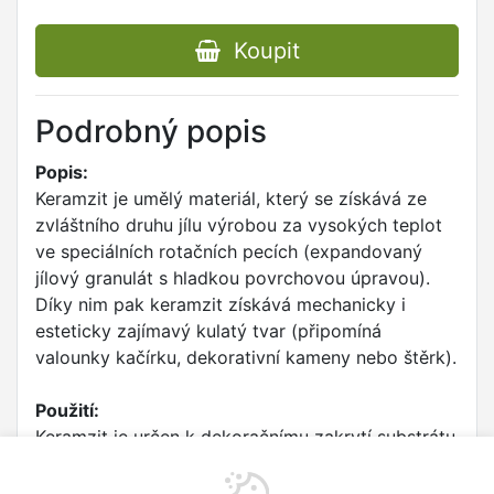
Koupit
Podrobný popis
Popis:
Keramzit je umělý materiál, který se získává ze
zvláštního druhu jílu výrobou za vysokých teplot
ve speciálních rotačních pecích (expandovaný
jílový granulát s hladkou povrchovou úpravou).
Díky nim pak keramzit získává mechanicky i
esteticky zajímavý kulatý tvar (připomíná
valounky kačírku, dekorativní kameny nebo štěrk).
Použití:
Keramzit je určen k dekoračnímu zakrytí substrátu
na povrchu květináče, k ukotvení umělých rostlin
a k jiným aranžérským pracem. Možno jej také