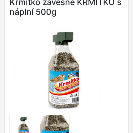
Krmítko závěsné KRMÍTKO s
náplní 500g