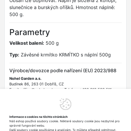
Obsah lze doplňovat. Náplň je složena z konopí,
slunečnice a burských oříšků. Hmotnost náplně:
500 g.
Parametry
Velikost balení:
500 g
Typ:
Závěsné krmítko KRMÍTKO s náplní 500g
Výrobce/dovozce podle nařízení (EU) 2023/988
Nohel Garden a.s.
Budínek 86, 263 01 Dobříš, CZ
Email: office@nohelgarden.cz Telefon: +420 318 533 511
URL: https://nohelgarden.cz/kontakty
Bezpečnostní informace
Informace o cookies na těchto stránkách
Uchovávejte mimo dosah malých dětí. Nepoužívejte, pokud je
Náš eshop používá soubory cookie. Některé soubory cookie jsou nezbytné pro
obal poškozen. Produkt je určen pro krmení volně žijícího
správné fungování webu.
ptactva.
Další soubory cookie používáme k analýzám. Ty můžete případně odmítnout.