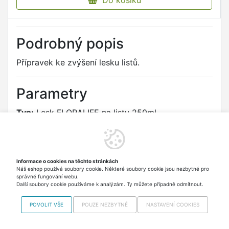
Do košíku
Podrobný popis
Přípravek ke zvýšení lesku listů.
Parametry
Typ:
Lesk FLORALIFE na listy 250ml
Výrobce/dovozce podle nařízení (EU) 2023/988
Nohel Garden a.s.
Informace o cookies na těchto stránkách
Budínek 86, 263 01 Dobříš, CZ
Náš eshop používá soubory cookie. Některé soubory cookie jsou nezbytné pro
Email: office@nohelgarden.cz Telefon: +420 318 533 511
správné fungování webu.
URL: https://nohelgarden.cz/kontakty
Další soubory cookie používáme k analýzám. Ty můžete případně odmítnout.
POVOLIT VŠE
POUZE NEZBYTNÉ
NASTAVENÍ COOKIES
Najdete nás i na
MALL.CZ
Copyright © 2012-2026
VISO TRADE s.r.o.,
info@tvfit.cz