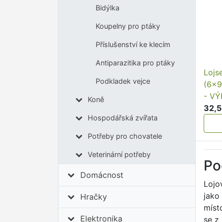
Bidýlka
Koupelny pro ptáky
Příslušenství ke klecím
Antiparazitika pro ptáky
Lojs
Podkladek vejce
(6x9
- V
Koně
32,5
Hospodářská zvířata
Potřeby pro chovatele
Veterinární potřeby
Po
Domácnost
Lojo
jako
Hračky
míst
Elektronika
se z