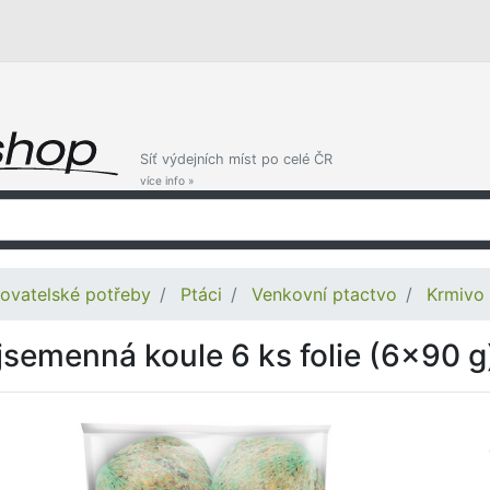
Síť výdejních míst po celé ČR
více info »
ovatelské potřeby
Ptáci
Venkovní ptactvo
Krmivo 
jsemenná koule 6 ks folie (6x90 g