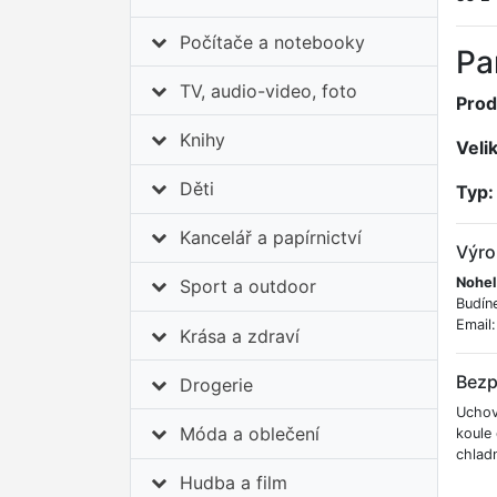
Počítače a notebooky
Pa
TV, audio-video, foto
Prod
Knihy
Veli
Děti
Typ:
Kancelář a papírnictví
Výro
Nohel
Sport a outdoor
Budín
Email
Krása a zdraví
Bezp
Drogerie
Uchov
Móda a oblečení
koule 
chlad
Hudba a film