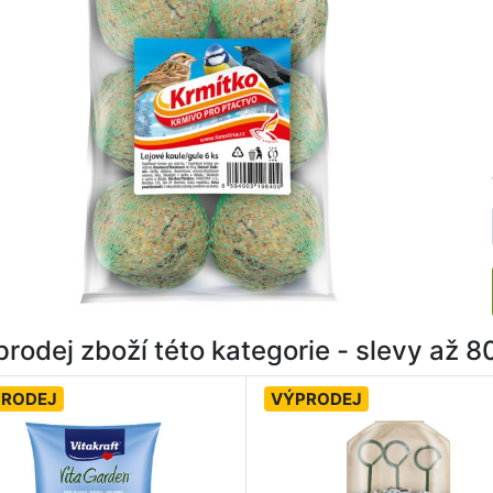
rodej zboží této kategorie - slevy až 
PRODEJ
VÝPRODEJ