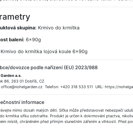
rametry
uktová skupina:
Krmivo do krmítka
kost balení:
6x90g
Krmivo do krmítka lojová koule 6x90g
bce/dovozce podle nařízení (EU) 2023/988
 Garden a.s.
ek 86, 263 01 Dobříš, CZ
: office@nohelgarden.cz Telefon: +420 318 533 511 URL: https://nohelga
ečnostní informace
ávejte mimo dosah malých dětí. Síťka může představovat nebezpečí udušen
do krmítka síťku odstraňte. Produkt je určen k dokrmování ptactva, nikoli
ném místě, chráněném před přímým slunečním zářením a vlhkostí. Před použ