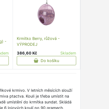
Krmítko Berry, růžová -
g) -
VÝPRODEJ
adem
386,60 Kč
Skladem
Do košíku
kové krmivo. V letních měsících slouží
miva ptactva. Kouli je třeba umístit na
adě umístění do krmítka sundat. Skládá
 je 6 lojových koulí po 90 gramech.