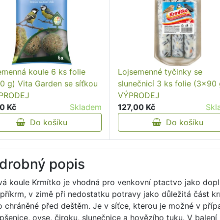
emenná koule 6 ks folie
Lojsemenné tyčinky se
0 g) Vita Garden se síťkou
slunečnicí 3 ks folie (3x90 
ÝPRODEJ
VÝPRODEJ
0 Kč
Skladem
127,00 Kč
Skl
Do košíku
Do košíku
drobný popis
vá koule Krmítko je vhodná pro venkovní ptactvo jako doplň
 příkrm, v zimě při nedostatku potravy jako důležitá část kr
o chráněné před deštěm. Je v síťce, kterou je možné v příp
 pšenice, ovse, čiroku, slunečnice a hovězího tuku. V balení