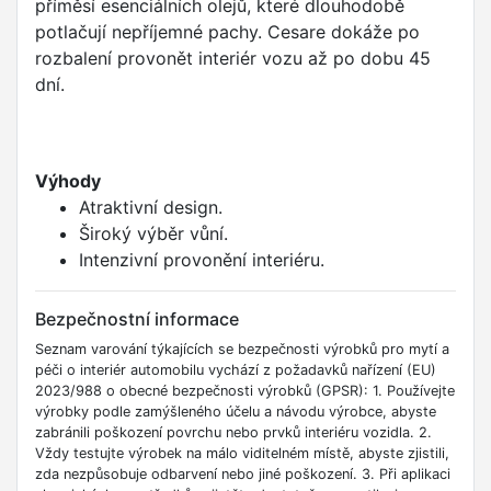
příměsí esenciálních olejů, které dlouhodobě
potlačují nepříjemné pachy. Cesare dokáže po
rozbalení provonět interiér vozu až po dobu 45
dní.
Výhody
Atraktivní design.
Široký výběr vůní.
Intenzivní provonění interiéru.
Bezpečnostní informace
Seznam varování týkajících se bezpečnosti výrobků pro mytí a
péči o interiér automobilu vychází z požadavků nařízení (EU)
2023/988 o obecné bezpečnosti výrobků (GPSR): 1. Používejte
výrobky podle zamýšleného účelu a návodu výrobce, abyste
zabránili poškození povrchu nebo prvků interiéru vozidla. 2.
Vždy testujte výrobek na málo viditelném místě, abyste zjistili,
zda nezpůsobuje odbarvení nebo jiné poškození. 3. Při aplikaci