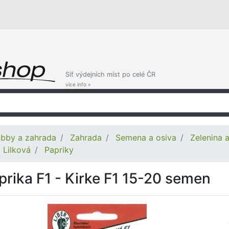
Síť výdejních míst po celé ČR
více info »
bby a zahrada
Zahrada
Semena a osiva
Zelenina 
Lilková
Papriky
prika F1 - Kirke F1 15-20 semen