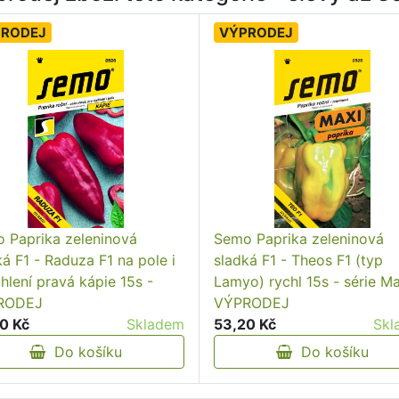
PRODEJ
VÝPRODEJ
 Paprika zeleninová
Semo Paprika zeleninová
ká F1 - Raduza F1 na pole i
sladká F1 - Theos F1 (typ
chlení pravá kápie 15s -
Lamyo) rychl 15s - série Ma
RODEJ
VÝPRODEJ
0 Kč
Skladem
53,20 Kč
Skl
Do košíku
Do košíku