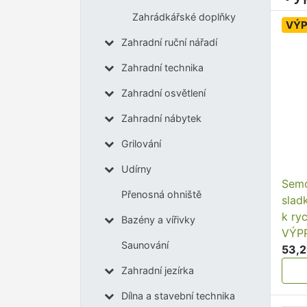
Zahrádkářské doplňky
VÝ
Zahradní ruční nářadí
Zahradní technika
Zahradní osvětlení
Zahradní nábytek
Grilování
Udírny
Semo
Přenosná ohniště
slad
k ry
Bazény a vířivky
VÝP
Saunování
53,2
Zahradní jezírka
Dílna a stavební technika