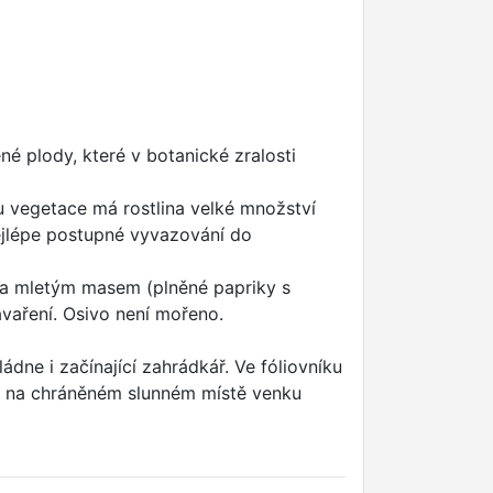
ené plody, které v botanické zralosti
bu vegetace má rostlina velké množství
ejlépe postupné vyvazování do
éna mletým masem (plněné papriky s
avaření. Osivo není mořeno.
ádne i začínající zahrádkář. Ve fóliovníku
te i na chráněném slunném místě venku