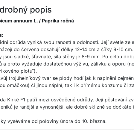
drobný popis
icum annuum L. / Paprika ročná
s:
idní odrůda vyniká svou raností a odolností. Její světle zel
házejí do červena dosahují délky 12-14 cm a šířky 9-10 cm.
y jsou sladké, šťavnaté, síla stěny je 8-9 mm. Po celou do
ů a proto vyžaduje dostatečnou výživu, zálivku a oporu (n
rikového plotu“).
svůj trojúhelníkový tvar se plody hodí jak k naplnění zejm
kou omáčkou) či jinou náplní, tak i k přímému konzumu či z
da Kirké F1 patří mezi osvědčené odrůdy. Její pěstování zvl
kleníků je ranější a výnosnější, ale dobré sklizně se dočká
iky vyséváme od poloviny února do 10. března.