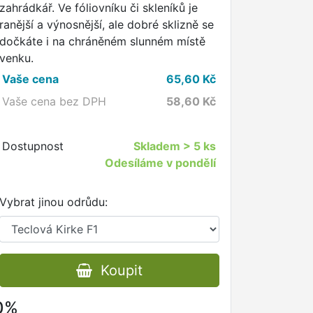
zahrádkář. Ve fóliovníku či skleníků je
ranější a výnosnější, ale dobré sklizně se
dočkáte i na chráněném slunném místě
venku.
Vaše cena
65,60
Kč
Vaše cena bez DPH
58,60
Kč
Dostupnost
Skladem
> 5 ks
Odesíláme v pondělí
Vybrat jinou odrůdu:
Koupit
80%