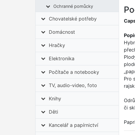
Ochranné pomůcky
Po
Chovatelské potřeby
Caps
Domácnost
Popi
Hybr
Hračky
přec
Plod
Elektronika
plod
„pap
Počítače a notebooky
Pro 
TV, audio-video, foto
rajs
Knihy
Odrů
či s
Děti
Papr
Kancelář a papírnictví