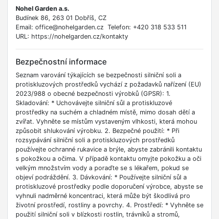
Nohel Garden a.s.
Budínek 86, 263 01 Dobříš, CZ
Email: office@nohelgarden.cz Telefon: +420 318 533 511
URL: https://nohelgarden.cz/kontakty
Bezpečnostní informace
Seznam varování týkajících se bezpečnosti silniční soli a
protiskluzových prostředků vychází z požadavků nařízení (EU)
2023/988 o obecné bezpečnosti výrobků (GPSR): 1.
Skladování: * Uchovávejte silniční sůl a protiskluzové
prostředky na suchém a chladném místě, mimo dosah dětí a
zvířat. Vyhněte se místům vystaveným vlhkosti, která mohou
způsobit shlukování výrobku. 2. Bezpečné použití: * Při
rozsypávání silniční soli a protiskluzových prostředků
používejte ochranné rukavice a brýle, abyste zabránili kontaktu
s pokožkou a očima. V případě kontaktu omyjte pokožku a oči
velkým množstvím vody a poraďte se s lékařem, pokud se
objeví podráždění. 3. Dávkování: * Používejte silniční sůl a
protiskluzové prostředky podle doporučení výrobce, abyste se
vyhnuli nadměrné koncentraci, která může být škodlivá pro
životní prostředí, rostliny a povrchy. 4. Prostředí: * Vyhněte se
použití silniční soli v blízkosti rostlin, trávníků a stromů,