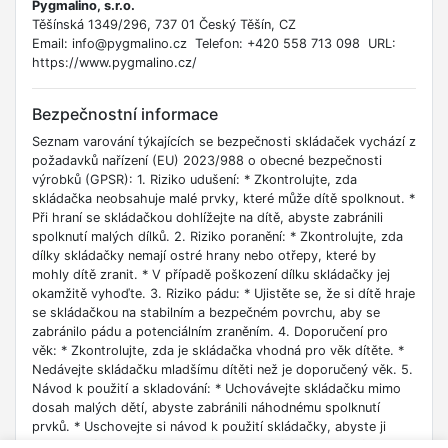
Pygmalino, s.r.o.
Těšínská 1349/296, 737 01 Český Těšín, CZ
Email: info@pygmalino.cz Telefon: +420 558 713 098 URL:
https://www.pygmalino.cz/
Bezpečnostní informace
Seznam varování týkajících se bezpečnosti skládaček vychází z
požadavků nařízení (EU) 2023/988 o obecné bezpečnosti
výrobků (GPSR): 1. Riziko udušení: * Zkontrolujte, zda
skládačka neobsahuje malé prvky, které může dítě spolknout. *
Při hraní se skládačkou dohlížejte na dítě, abyste zabránili
spolknutí malých dílků. 2. Riziko poranění: * Zkontrolujte, zda
dílky skládačky nemají ostré hrany nebo otřepy, které by
mohly dítě zranit. * V případě poškození dílku skládačky jej
okamžitě vyhoďte. 3. Riziko pádu: * Ujistěte se, že si dítě hraje
se skládačkou na stabilním a bezpečném povrchu, aby se
zabránilo pádu a potenciálním zraněním. 4. Doporučení pro
věk: * Zkontrolujte, zda je skládačka vhodná pro věk dítěte. *
Nedávejte skládačku mladšímu dítěti než je doporučený věk. 5.
Návod k použití a skladování: * Uchovávejte skládačku mimo
dosah malých dětí, abyste zabránili náhodnému spolknutí
prvků. * Uschovejte si návod k použití skládačky, abyste ji
mohli v případě potřeby využít. 6. Použití ve specifických