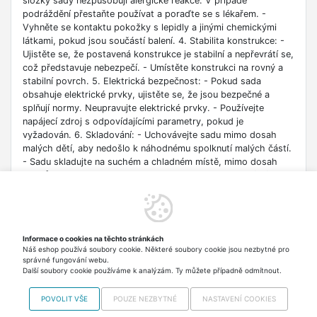
složky sady nezpůsobují alergické reakce. V případě
podráždění přestaňte používat a poraďte se s lékařem. -
Vyhněte se kontaktu pokožky s lepidly a jinými chemickými
látkami, pokud jsou součástí balení. 4. Stabilita konstrukce: -
Ujistěte se, že postavená konstrukce je stabilní a nepřevrátí se,
což představuje nebezpečí. - Umístěte konstrukci na rovný a
stabilní povrch. 5. Elektrická bezpečnost: - Pokud sada
obsahuje elektrické prvky, ujistěte se, že jsou bezpečné a
splňují normy. Neupravujte elektrické prvky. - Používejte
napájecí zdroj s odpovídajícími parametry, pokud je
vyžadován. 6. Skladování: - Uchovávejte sadu mimo dosah
malých dětí, aby nedošlo k náhodnému spolknutí malých částí.
- Sadu skladujte na suchém a chladném místě, mimo dosah
zdrojů tepla a vlhkosti. 7. Věk uživatele: - Sada nemusí být
vhodná pro děti určitého věku. Zkontrolujte doporučení věku
na obalu. - Ujistěte se, že dítě má správné dovednosti a
zralost pro bezpečné používání sady. 8. Nástroje: - Při
používání nástrojů dodržujte bezpečnostní pravidla a noste
Informace o cookies na těchto stránkách
vhodné pracovní oblečení. 9. Nebezpečí požáru: - Vyhněte se
Náš eshop používá soubory cookie. Některé soubory cookie jsou nezbytné pro
kontaktu soupravy s otevřeným ohněm nebo vysokými
správné fungování webu.
teplotami.
Další soubory cookie používáme k analýzám. Ty můžete případně odmítnout.
POVOLIT VŠE
POUZE NEZBYTNÉ
NASTAVENÍ COOKIES
Najdete nás i na
MALL.CZ
Copyright © 2012-2026