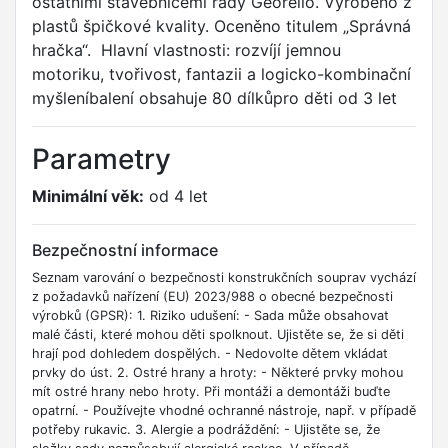
ostatními stavebnicemi řady Georello. Vyrobeno z
plastů špičkové kvality. Oceněno titulem „Správná
hračka“. Hlavní vlastnosti: rozvíjí jemnou
motoriku, tvořivost, fantazii a logicko-kombinační
myšleníbalení obsahuje 80 dílkůpro děti od 3 let
Parametry
Minimální věk:
od 4 let
Bezpečnostní informace
Seznam varování o bezpečnosti konstrukčních souprav vychází
z požadavků nařízení (EU) 2023/988 o obecné bezpečnosti
výrobků (GPSR): 1. Riziko udušení: - Sada může obsahovat
malé části, které mohou děti spolknout. Ujistěte se, že si děti
hrají pod dohledem dospělých. - Nedovolte dětem vkládat
prvky do úst. 2. Ostré hrany a hroty: - Některé prvky mohou
mít ostré hrany nebo hroty. Při montáži a demontáži buďte
opatrní. - Používejte vhodné ochranné nástroje, např. v případě
potřeby rukavic. 3. Alergie a podráždění: - Ujistěte se, že