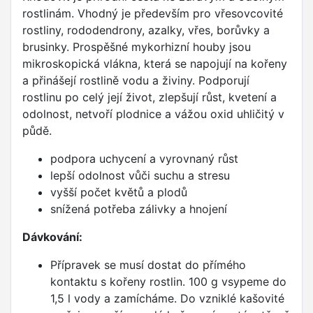
rostlinám. Vhodný je především pro vřesovcovité
rostliny, rododendrony, azalky, vřes, borůvky a
brusinky. Prospěšné mykorhizní houby jsou
mikroskopická vlákna, která se napojují na kořeny
a přinášejí rostlině vodu a živiny. Podporují
rostlinu po celý její život, zlepšují růst, kvetení a
odolnost, netvoří plodnice a vážou oxid uhličitý v
půdě.
podpora uchycení a vyrovnaný růst
lepší odolnost vůči suchu a stresu
vyšší počet květů a plodů
snížená potřeba zálivky a hnojení
Dávkování:
Přípravek se musí dostat do přímého
kontaktu s kořeny rostlin. 100 g vsypeme do
1,5 l vody a zamícháme. Do vzniklé kašovité