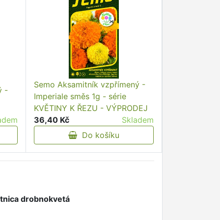
Semo Aksamitník vzpřímený -
 -
Imperiale směs 1g - série
KVĚTINY K ŘEZU - VÝPRODEJ
adem
36,40 Kč
Skladem
Do košíku
ietnica drobnokvetá