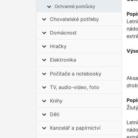
Ochranné pomůcky
Popi
Chovatelské potřeby
Letn
nádo
Domácnost
extr
Hračky
Výse
Elektronika
Počítače a notebooky
Aksa
drob
TV, audio-video, foto
Popi
Knihy
Žlut
Děti
Letn
Kancelář a papírnictví
nádo
extr