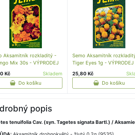
 Aksamitník rozkladitý -
Semo Aksamitník rozkladitý
ngo Mix 30s - VÝPRODEJ
Tiger Eyes 1g - VÝPRODEJ
0 Kč
Skladem
25,80 Kč
Skl
Do košíku
Do košíku
drobný popis
tes tenuifolia Cav. (syn. Tagetes signata Bartl.) / Aksam
ŮDA:
Aksamitník drobnokvětý - žlutý 0,2g (9535)