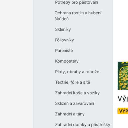
Potřeby pro pěstování
Ochrana rostlin a hubení
škůdců
Skleníky
Fóliovníky
Pařeniště
Kompostéry
Ploty, obruby a rohože
Textilie, fólie a sítě
Zahradní koše a vozíky
Výp
Sklizeň a zavařování
VÝ
Zahradní altány
Zahradní domky a přístřešky