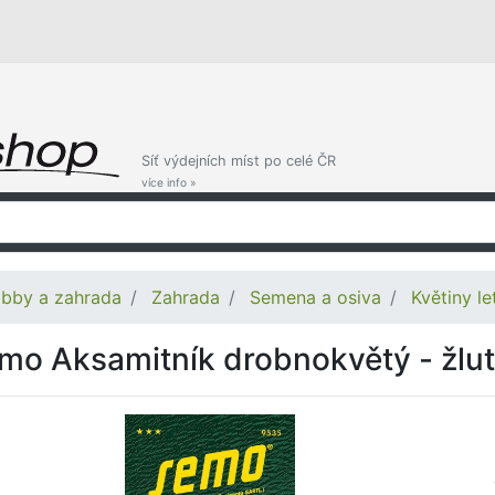
Síť výdejních míst po celé ČR
více info »
bby a zahrada
Zahrada
Semena a osiva
Květiny le
mo Aksamitník drobnokvětý - žlut