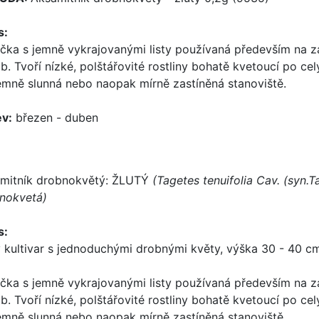
s:
ička s jemně vykrajovanými listy používaná především na zá
b. Tvoří nízké, polštářovité rostliny bohatě kvetoucí po ce
émně slunná nebo naopak mírně zastíněná stanoviště.
v:
březen - duben
mitník drobnokvětý: ŽLUTÝ
(Tagetes tenuifolia Cav. (syn.T
nokvetá)
s:
ý kultivar s jednoduchými drobnými květy, výška 30 - 40 c
ička s jemně vykrajovanými listy používaná především na zá
b. Tvoří nízké, polštářovité rostliny bohatě kvetoucí po ce
émně slunná nebo naopak mírně zastíněná stanoviště.