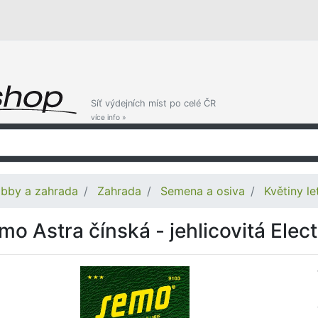
Síť výdejních míst po celé ČR
více info »
bby a zahrada
Zahrada
Semena a osiva
Květiny le
mo Astra čínská - jehlicovitá Elect