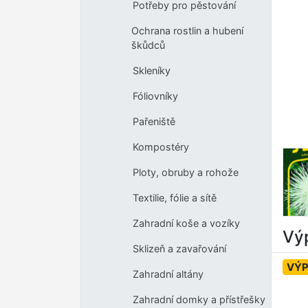
Potřeby pro pěstování
Ochrana rostlin a hubení
škůdců
Skleníky
Fóliovníky
Pařeniště
Kompostéry
Ploty, obruby a rohože
Textilie, fólie a sítě
Zahradní koše a vozíky
Výp
Sklizeň a zavařování
VÝ
Zahradní altány
Zahradní domky a přístřešky