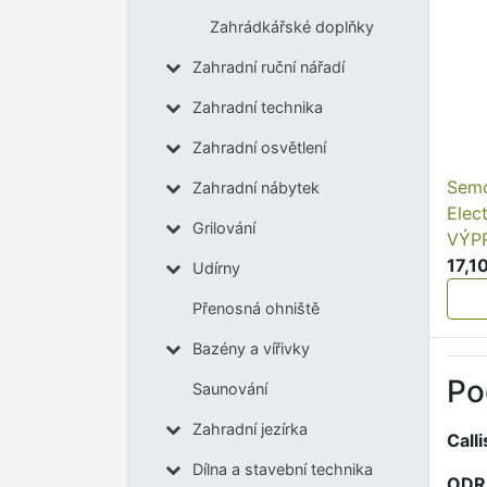
Zahrádkářské doplňky
Zahradní ruční nářadí
Zahradní technika
Zahradní osvětlení
Semo
Zahradní nábytek
Elec
Grilování
VÝP
17,1
Udírny
Přenosná ohniště
Bazény a vířivky
Po
Saunování
Zahradní jezírka
Call
Dílna a stavební technika
ODR