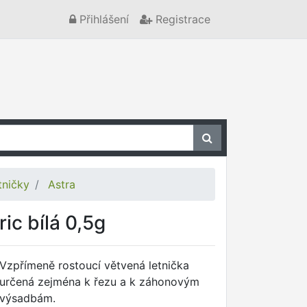
Přihlášení
Registrace
tničky
Astra
ric bílá 0,5g
Vzpřímeně rostoucí větvená letnička
určená zejména k řezu a k záhonovým
výsadbám.