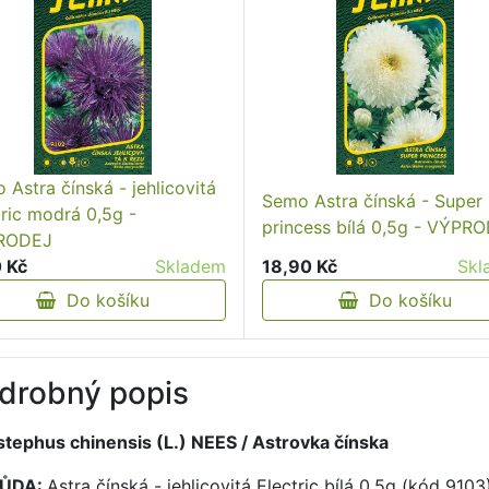
 Astra čínská - jehlicovitá
Semo Astra čínská - Super
tric modrá 0,5g -
princess bílá 0,5g - VÝPR
RODEJ
0 Kč
Skladem
18,90 Kč
Skl
Do košíku
Do košíku
drobný popis
istephus chinensis (L.) NEES / Astrovka čínska
ŮDA:
Astra čínská - jehlicovitá Electric bílá 0,5g (kód 9103