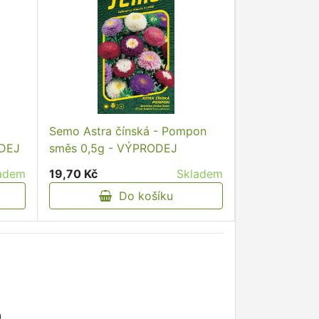
Semo Astra čínská - Pompon
ODEJ
směs 0,5g - VÝPRODEJ
adem
19,70 Kč
Skladem
Do košíku
)