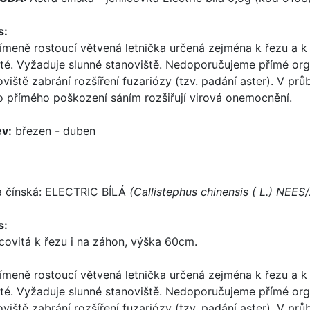
s:
ímeně rostoucí větvená letnička určená zejména k řezu a k
té. Vyžaduje slunné stanoviště. Nedoporučujeme přímé orga
oviště zabrání rozšíření fuzariózy (tzv. padání aster). V p
 přímého poškození sáním rozšiřují virová onemocnění.
v:
březen - duben
a čínská: ELECTRIC BÍLÁ
(Callistephus chinensis ( L.) NEES
s:
icovitá k řezu i na záhon, výška 60cm.
ímeně rostoucí větvená letnička určená zejména k řezu a k
té. Vyžaduje slunné stanoviště. Nedoporučujeme přímé orga
oviště zabrání rozšíření fuzariózy (tzv. padání aster). V p