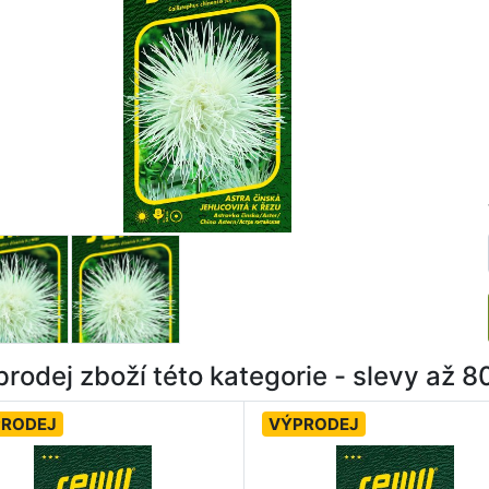
rodej zboží této kategorie - slevy až 
PRODEJ
VÝPRODEJ