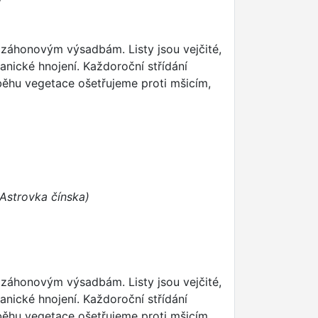
 záhonovým výsadbám. Listy jsou vejčité,
nické hnojení. Každoroční střídání
růběhu vegetace ošetřujeme proti mšicím,
/Astrovka čínska)
 záhonovým výsadbám. Listy jsou vejčité,
nické hnojení. Každoroční střídání
růběhu vegetace ošetřujeme proti mšicím,