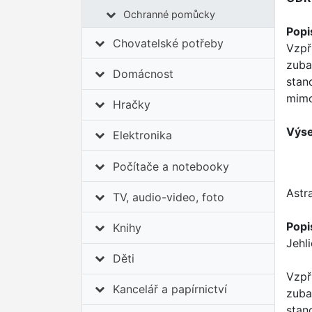
Ochranné pomůcky
Popi
Chovatelské potřeby
Vzpř
zuba
Domácnost
stan
mimo
Hračky
Výse
Elektronika
Počítače a notebooky
Astr
TV, audio-video, foto
Popi
Knihy
Jehl
Děti
Vzpř
Kancelář a papírnictví
zuba
stan