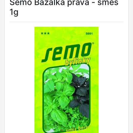
Semo Bazalka pravá - směs
1g