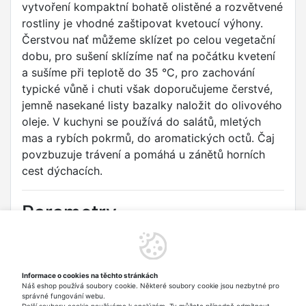
vytvoření kompaktní bohatě olistěné a rozvětvené
rostliny je vhodné zaštipovat kvetoucí výhony.
Čerstvou nať můžeme sklízet po celou vegetační
dobu, pro sušení sklízíme nať na počátku kvetení
a sušíme při teplotě do 35 °C, pro zachování
typické vůně i chuti však doporučujeme čerstvé,
jemně nasekané listy bazalky naložit do olivového
oleje. V kuchyni se používá do salátů, mletých
mas a rybích pokrmů, do aromatických octů. Čaj
povzbuzuje trávení a pomáhá u zánětů horních
cest dýchacích.
Parametry
Druh:
Bazalka pravá
Odrůda:
SMĚS BAREV
Informace o cookies na těchto stránkách
Náš eshop používá soubory cookie. Některé soubory cookie jsou nezbytné pro
Typ:
Aromatické rostliny
správné fungování webu.