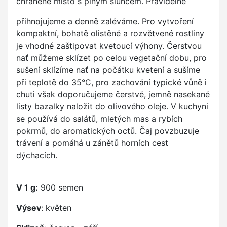
chráněné místo s plným sluncem. Pravidelně
přihnojujeme a denně zaléváme. Pro vytvoření
kompaktní, bohatě olistěné a rozvětvené rostliny
je vhodné zaštipovat kvetoucí výhony. Čerstvou
nať můžeme sklízet po celou vegetační dobu, pro
sušení sklízíme nať na počátku kvetení a sušíme
při teplotě do 35°C, pro zachování typické vůně i
chuti však doporučujeme čerstvé, jemně nasekané
listy bazalky naložit do olivového oleje. V kuchyni
se používá do salátů, mletých mas a rybích
pokrmů, do aromatických octů. Čaj povzbuzuje
trávení a pomáhá u zánětů horních cest
dýchacích.
V 1 g:
900 semen
Výsev
: květen