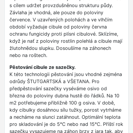
s cílem udržet provzdušněnou strukturu půdy.
Závlaha je vhodná, ale pouze do poloviny
července. V uzavřených polohách a ve vlhčím
období vyžaduje cibule od poloviny června
ochranu fungicidy proti plísni cibulové. Sklízíme,
když je nať z poloviny rostlin polehlá a cibule mají
žlutohnědou slupku. Dosoušíme na záhonech
nebo na roštech.
Pěstování cibule ze sazečky.
K této technologii pěstování jsou vhodné zejména
odrůdy ŠTUTGARTSKÁ a VŠETANA. Pro
předpěstování sazečky vyséváme osivo od
března do poloviny dubna hustě do řádků. Na 10
m2 potřebujeme přibližně 100 g osiva. V době,
kdy cibulky dosáhnou sílu tužky, porost vytrháme
a necháme na slunci zatáhnout. Optimální teplota
pro skladování je do 5°C nebo nad 15°C. Příští rok
sazečku vysazujeme na záhon brzy z jara tak, aby