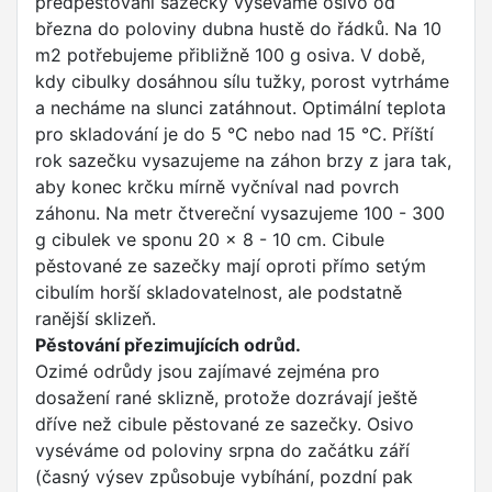
předpěstování sazečky vyséváme osivo od
března do poloviny dubna hustě do řádků. Na 10
m2 potřebujeme přibližně 100 g osiva. V době,
kdy cibulky dosáhnou sílu tužky, porost vytrháme
a necháme na slunci zatáhnout. Optimální teplota
pro skladování je do 5 °C nebo nad 15 °C. Příští
rok sazečku vysazujeme na záhon brzy z jara tak,
aby konec krčku mírně vyčníval nad povrch
záhonu. Na metr čtvereční vysazujeme 100 - 300
g cibulek ve sponu 20 x 8 - 10 cm. Cibule
pěstované ze sazečky mají oproti přímo setým
cibulím horší skladovatelnost, ale podstatně
ranější sklizeň.
Pěstování přezimujících odrůd.
Ozimé odrůdy jsou zajímavé zejména pro
dosažení rané sklizně, protože dozrávají ještě
dříve než cibule pěstované ze sazečky. Osivo
vyséváme od poloviny srpna do začátku září
(časný výsev způsobuje vybíhání, pozdní pak