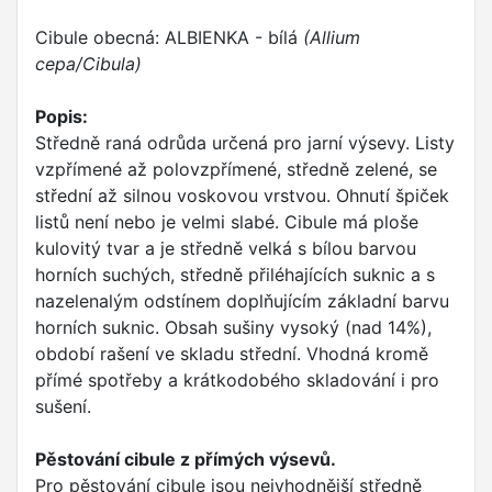
Cibule obecná: ALBIENKA - bílá
(Allium
cepa/Cibula)
Popis:
Středně raná odrůda určená pro jarní výsevy. Listy
vzpřímené až polovzpřímené, středně zelené, se
střední až silnou voskovou vrstvou. Ohnutí špiček
listů není nebo je velmi slabé. Cibule má ploše
kulovitý tvar a je středně velká s bílou barvou
horních suchých, středně přiléhajících suknic a s
nazelenalým odstínem doplňujícím základní barvu
horních suknic. Obsah sušiny vysoký (nad 14%),
období rašení ve skladu střední. Vhodná kromě
přímé spotřeby a krátkodobého skladování i pro
sušení.
Pěstování cibule z přímých výsevů.
Pro pěstování cibule jsou nejvhodnější středně