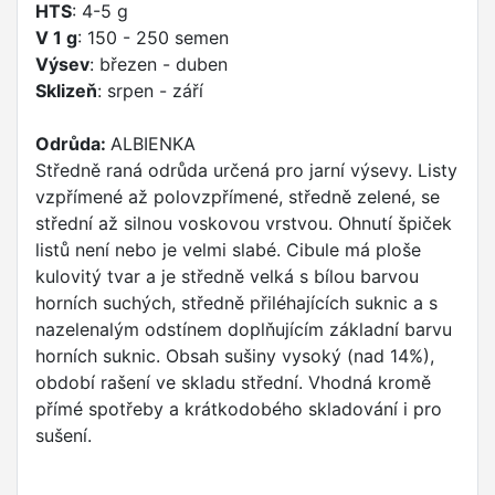
HTS
: 4-5 g
V 1 g
: 150 - 250 semen
Výsev
: březen - duben
Sklizeň
: srpen - září
Odrůda:
ALBIENKA
Středně raná odrůda určená pro jarní výsevy. Listy
vzpřímené až polovzpřímené, středně zelené, se
střední až silnou voskovou vrstvou. Ohnutí špiček
listů není nebo je velmi slabé. Cibule má ploše
kulovitý tvar a je středně velká s bílou barvou
horních suchých, středně přiléhajících suknic a s
nazelenalým odstínem doplňujícím základní barvu
horních suknic. Obsah sušiny vysoký (nad 14%),
období rašení ve skladu střední. Vhodná kromě
přímé spotřeby a krátkodobého skladování i pro
sušení.