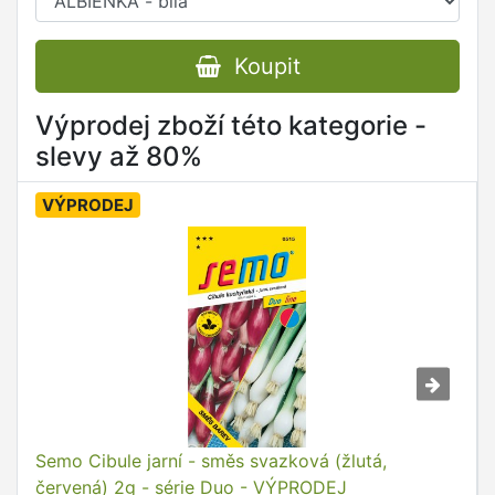
Koupit
Výprodej zboží této kategorie -
slevy až 80%
VÝPRODEJ
Semo Cibule jarní - směs svazková (žlutá,
červená) 2g - série Duo - VÝPRODEJ