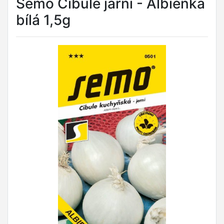
Semo Cibule jarní - Albienka
bílá 1,5g