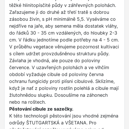
těžké hlinitopísčité půdy v záhřevných polohách.
Zařazujeme ji do druhé až třetí tratě s dobrou
zásobou živin, s pH minimálně 5,5. Vyséváme co
nejdříve na jaře, aby semena měla dostatek vláhy,
do řádků 30 - 35 cm vzdálených, do hloubky 2-3
cm. V řádku jednotíme podle potřeby na 4 - 5 cm.
V průběhu vegetace věnujeme pozornost kultivaci
s cílem udržet provzdušněnou strukturu půdy.
Závlaha je vhodná, ale pouze do poloviny
července. V uzavřených polohách a ve vlhčím
období vyžaduje cibule od poloviny června
ochranu fungicidy proti plísni cibulové. Sklízíme,
když je nať z poloviny rostlin polehlá a cibule mají
žlutohnědou slupku. Dosoušíme na záhonech
nebo na roštech.
Pěstování cibule ze sazečky.
K této technologii pěstování jsou vhodné zejména
odrůdy ŠTUTGARTSKÁ a VŠETANA. Pro