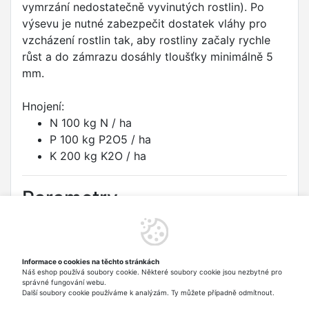
vymrzání nedostatečně vyvinutých rostlin). Po
výsevu je nutné zabezpečit dostatek vláhy pro
vzcházení rostlin tak, aby rostliny začaly rychle
růst a do zámrazu dosáhly tloušťky minimálně 5
mm.
Hnojení:
N 100 kg N / ha
P 100 kg P2O5 / ha
K 200 kg K2O / ha
Parametry
Druh:
Cibule obecná
Odrůda:
ALBIENKA - bílá
Informace o cookies na těchto stránkách
Náš eshop používá soubory cookie. Některé soubory cookie jsou nezbytné pro
Typ:
Zelenina
správné fungování webu.
Další soubory cookie používáme k analýzám. Ty můžete případně odmítnout.