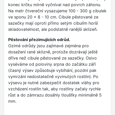
konec krčku mírně vyčníval nad povrch záhonu.
Na metr čtvereční vysazujeme 100 - 300 g cibulek
ve sponu 20 x 8 - 10 cm. Cibule pěstované ze
sazečky mají oproti přímo setým cibulím horší
skladovatelnost, ale podstatně ranější sklizeň.
Pěstování přezimujících odrůd.
Ozimé odrůdy jsou zajímavé zejména pro
dosažení rané sklizně, protože dozrávají ještě
dříve než cibule pěstované ze sazečky. Osivo
vyséváme od poloviny srpna do začátku září
(časný výsev způsobuje vybíhání, pozdní pak
vymrzání nedostatečně vyvinutých rostlin). Po
výsevu je nutné zabezpečit dostatek vláhy pro
vzcházení rostlin tak, aby rostliny začaly rychle
růst a do zámrazu dosáhly tloušťky minimálně 5
mm.