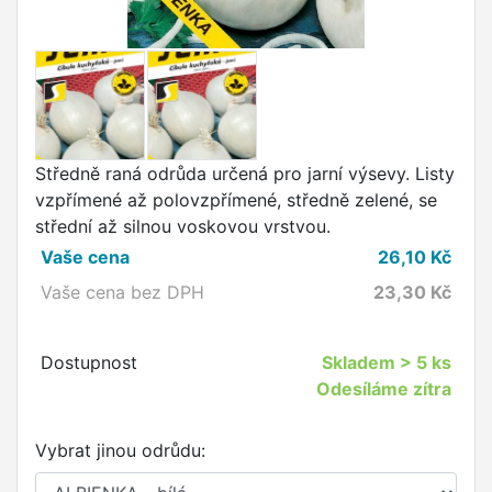
Středně raná odrůda určená pro jarní výsevy. Listy
vzpřímené až polovzpřímené, středně zelené, se
střední až silnou voskovou vrstvou.
Vaše cena
26,10
Kč
Vaše cena bez DPH
23,30
Kč
Dostupnost
Skladem
> 5 ks
Odesíláme zítra
Vybrat jinou odrůdu: