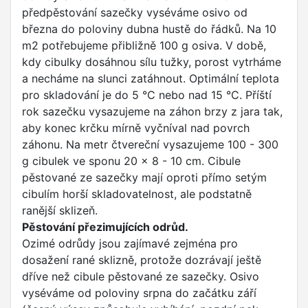
předpěstování sazečky vyséváme osivo od
března do poloviny dubna hustě do řádků. Na 10
m2 potřebujeme přibližně 100 g osiva. V době,
kdy cibulky dosáhnou sílu tužky, porost vytrháme
a necháme na slunci zatáhnout. Optimální teplota
pro skladování je do 5 °C nebo nad 15 °C. Příští
rok sazečku vysazujeme na záhon brzy z jara tak,
aby konec krčku mírně vyčníval nad povrch
záhonu. Na metr čtvereční vysazujeme 100 - 300
g cibulek ve sponu 20 x 8 - 10 cm. Cibule
pěstované ze sazečky mají oproti přímo setým
cibulím horší skladovatelnost, ale podstatně
ranější sklizeň.
Pěstování přezimujících odrůd.
Ozimé odrůdy jsou zajímavé zejména pro
dosažení rané sklizně, protože dozrávají ještě
dříve než cibule pěstované ze sazečky. Osivo
vyséváme od poloviny srpna do začátku září