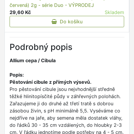
červená) 2g - série Duo - VÝPRODEJ
29,60 Kč
Skladem
Do košíku
Podrobný popis
Allium cepa / Cibula
Popis:
Pěstování cibule z přímých výsevů.
Pro pěstování cibule jsou nejvhodnější středně
těžké hlinitopísčité půdy v záhřevných polohách.
Zařazujeme ji do druhé až třetí tratě s dobrou
zásobou živin, s pH minimálně 5,5. Vyséváme co
nejdříve na jaře, aby semena měla dostatek vláhy,
do řádků 30 - 35 cm vzdálených, do hloubky 2-3
cm. V řádku jednotíme podle potřeby na 4 - 5 cm.