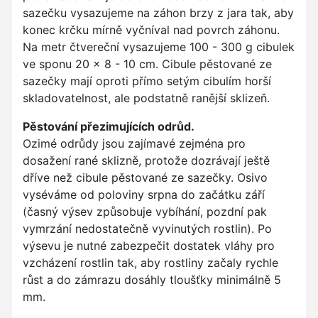
sazečku vysazujeme na záhon brzy z jara tak, aby
konec krčku mírně vyčníval nad povrch záhonu.
Na metr čtvereční vysazujeme 100 - 300 g cibulek
ve sponu 20 x 8 - 10 cm. Cibule pěstované ze
sazečky mají oproti přímo setým cibulím horší
skladovatelnost, ale podstatně ranější sklizeň.
Pěstování přezimujících odrůd.
Ozimé odrůdy jsou zajímavé zejména pro
dosažení rané sklizně, protože dozrávají ještě
dříve než cibule pěstované ze sazečky. Osivo
vyséváme od poloviny srpna do začátku září
(časný výsev způsobuje vybíhání, pozdní pak
vymrzání nedostatečně vyvinutých rostlin). Po
výsevu je nutné zabezpečit dostatek vláhy pro
vzcházení rostlin tak, aby rostliny začaly rychle
růst a do zámrazu dosáhly tloušťky minimálně 5
mm.