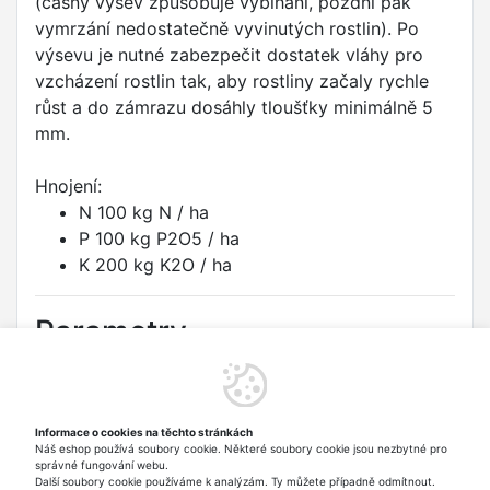
(časný výsev způsobuje vybíhání, pozdní pak
vymrzání nedostatečně vyvinutých rostlin). Po
výsevu je nutné zabezpečit dostatek vláhy pro
vzcházení rostlin tak, aby rostliny začaly rychle
růst a do zámrazu dosáhly tloušťky minimálně 5
mm.
Hnojení:
N 100 kg N / ha
P 100 kg P2O5 / ha
K 200 kg K2O / ha
Parametry
Druh:
Cibule obecná
Odrůda:
ALICE
Informace o cookies na těchto stránkách
Náš eshop používá soubory cookie. Některé soubory cookie jsou nezbytné pro
Typ:
Zelenina
správné fungování webu.
Další soubory cookie používáme k analýzám. Ty můžete případně odmítnout.