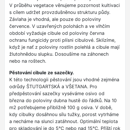
V průběhu vegetace věnujeme pozornost kultivaci
s cílem udržet provzdušněnou strukturu půdy.
Závlaha je vhodná, ale pouze do poloviny
července. V uzavřených polohách a ve vlhčím
období vyžaduje cibule od poloviny června
ochranu fungicidy proti plísni cibulové. Sklízíme,
když je nať z poloviny rostlin polehlá a cibule mají
žlutohnědou slupku. Dosoušíme na záhonech
nebo na roštech.
Pěstování cibule ze sazečky.
K této technologii pěstování jsou vhodné zejména
odrůdy ŠTUTGARTSKÁ a VŠETANA. Pro
předpěstování sazečky vyséváme osivo od
března do poloviny dubna hustě do řádků. Na 10
m2 potřebujeme přibližně 100 g osiva. V době,
kdy cibulky dosáhnou sílu tužky, porost vytrháme
a necháme na slunci zatáhnout. Optimální teplota
pro skladování je do 5°C nebo nad 15°C. Příští rok