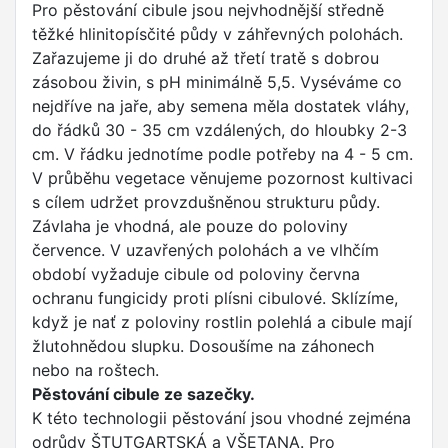
Pro pěstování cibule jsou nejvhodnější středně
těžké hlinitopísčité půdy v záhřevných polohách.
Zařazujeme ji do druhé až třetí tratě s dobrou
zásobou živin, s pH minimálně 5,5. Vyséváme co
nejdříve na jaře, aby semena měla dostatek vláhy,
do řádků 30 - 35 cm vzdálených, do hloubky 2-3
cm. V řádku jednotíme podle potřeby na 4 - 5 cm.
V průběhu vegetace věnujeme pozornost kultivaci
s cílem udržet provzdušněnou strukturu půdy.
Závlaha je vhodná, ale pouze do poloviny
července. V uzavřených polohách a ve vlhčím
období vyžaduje cibule od poloviny června
ochranu fungicidy proti plísni cibulové. Sklízíme,
když je nať z poloviny rostlin polehlá a cibule mají
žlutohnědou slupku. Dosoušíme na záhonech
nebo na roštech.
Pěstování cibule ze sazečky.
K této technologii pěstování jsou vhodné zejména
odrůdy ŠTUTGARTSKÁ a VŠETANA. Pro