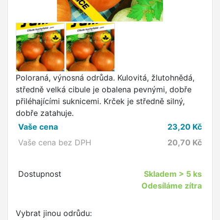
Poloraná, výnosná odrůda. Kulovitá, žlutohnědá,
středně velká cibule je obalena pevnými, dobře
přiléhajícími suknicemi. Krček je středně silný,
dobře zatahuje.
Vaše cena
23,20
Kč
Vaše cena bez DPH
20,70
Kč
Dostupnost
Skladem
> 5 ks
Odesíláme zítra
Vybrat jinou odrůdu: