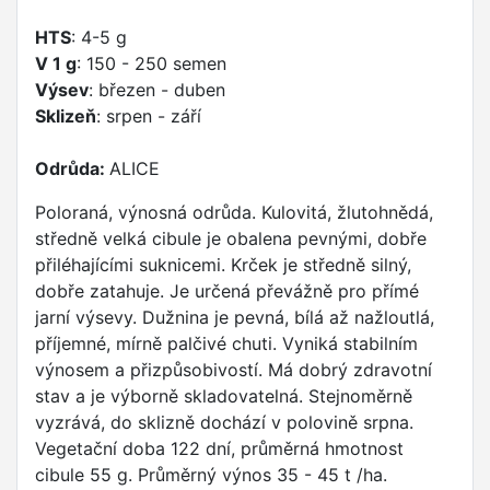
HTS
: 4-5 g
V 1 g
: 150 - 250 semen
Výsev
: březen - duben
Sklizeň
: srpen - září
Odrůda:
ALICE
Poloraná, výnosná odrůda. Kulovitá, žlutohnědá,
středně velká cibule je obalena pevnými, dobře
přiléhajícími suknicemi. Krček je středně silný,
dobře zatahuje. Je určená převážně pro přímé
jarní výsevy. Dužnina je pevná, bílá až nažloutlá,
příjemné, mírně palčivé chuti. Vyniká stabilním
výnosem a přizpůsobivostí. Má dobrý zdravotní
stav a je výborně skladovatelná. Stejnoměrně
vyzrává, do sklizně dochází v polovině srpna.
Vegetační doba 122 dní, průměrná hmotnost
cibule 55 g. Průměrný výnos 35 - 45 t /ha.