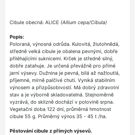
Cibule obecná: ALICE
(Allium cepa/Cibula)
Popis:
Poloraná, výnosná odrůda. Kulovitá, žlutohnědá,
středně velká cibule je obalena pevnými, dobře
přiléhajícími suknicemi. Krček je středně silný,
dobře zatahuje. Je určená převážně pro přímé
jarní výsevy. Dužnina je pevná, bílá až nažloutlá,
příjemné, mírně palčivé chuti. Vyniká stabilním
výnosem a přizpůsobivostí. Má dobrý zdravotní
stav a je výborně skladovatelná. Stejnoměrně
vyzrává, do sklizně dochází v polovině srpna.
Vegetační doba 122 dní, průměrná hmotnost
cibule 55 g. Průměrný výnos 35 - 45 t /ha.
Pěstování cibule z přímých výsevů.