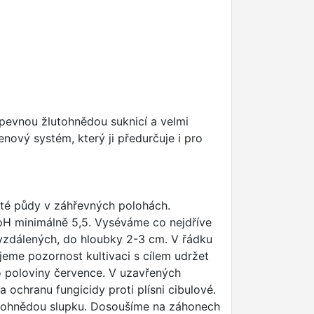
 pevnou žlutohnědou suknicí a velmi
enový systém, který ji předurčuje i pro
čité půdy v záhřevných polohách.
s pH minimálně 5,5. Vyséváme co nejdříve
 vzdálených, do hloubky 2-3 cm. V řádku
eme pozornost kultivaci s cílem udržet
o poloviny července. V uzavřených
 ochranu fungicidy proti plísni cibulové.
žlutohnědou slupku. Dosoušíme na záhonech