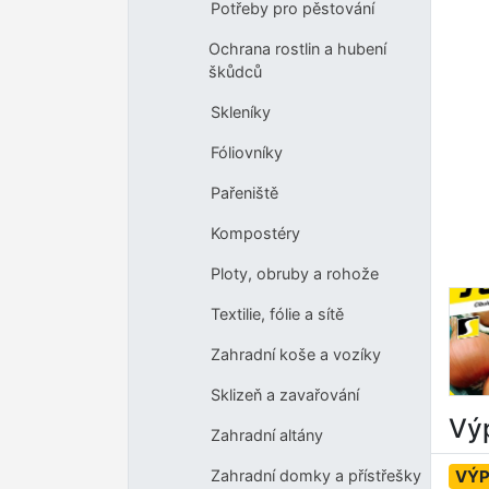
Potřeby pro pěstování
Ochrana rostlin a hubení
škůdců
Skleníky
Fóliovníky
Pařeniště
Kompostéry
Ploty, obruby a rohože
Textilie, fólie a sítě
Zahradní koše a vozíky
Sklizeň a zavařování
Výp
Zahradní altány
VÝ
Zahradní domky a přístřešky