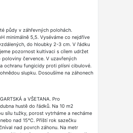
čité půdy v záhřevných polohách.
s pH minimálně 5,5. Vyséváme co nejdříve
 vzdálených, do hloubky 2-3 cm. V řádku
eme pozornost kultivaci s cílem udržet
o poloviny července. V uzavřených
 ochranu fungicidy proti plísni cibulové.
žlutohnědou slupku. Dosoušíme na záhonech
TUTGARTSKÁ a VŠETANA. Pro
 dubna hustě do řádků. Na 10 m2
ou sílu tužky, porost vytrháme a necháme
 nebo nad 15°C. Příští rok sazečku
yčníval nad povrch záhonu. Na metr