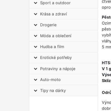
čtve
Sport a outdoor
opro
Krása a zdraví
Pěst
Ozim
Drogerie
pěst
vybí
Móda a oblečení
vláh
Hudba a film
5 m
Erotické potřeby
HTS
Potraviny a nápoje
V 1 
Výs
Auto-moto
Skli
Tipy na dárky
Odr
Výno
dobr