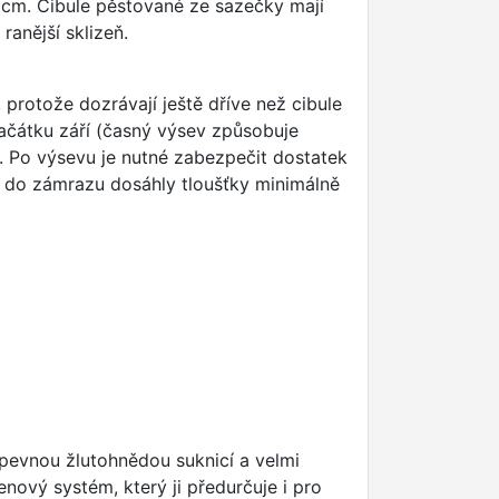
 cm. Cibule pěstované ze sazečky mají
ranější sklizeň.
protože dozrávají ještě dříve než cibule
ačátku září (časný výsev způsobuje
. Po výsevu je nutné zabezpečit dostatek
t a do zámrazu dosáhly tloušťky minimálně
 pevnou žlutohnědou suknicí a velmi
enový systém, který ji předurčuje i pro