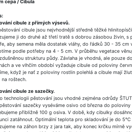
um cepa / Cibula
s:
ování cibule z přímých výsevů.
pěstování cibule jsou nejvhodnější středně těžké hlinitopís
zujeme ji do druhé až třetí tratě s dobrou zásobou živin, 
aře, aby semena měla dostatek vláhy, do řádků 30 - 35 cm
otíme podle potřeby na 4 - 5 cm. V průběhu vegetace věnuj
zdušněnou strukturu půdy. Závlaha je vhodná, ale pouze d
hách a ve vlhčím období vyžaduje cibule od poloviny června
zíme, když je nať z poloviny rostlin polehlá a cibule mají 
 na roštech.
ování cibule ze sazečky.
to technologii pěstování jsou vhodné zejména odrůdy Š
pěstování sazečky vyséváme osivo od března do poloviny
ebujeme přibližně 100 g osiva. V době, kdy cibulky dosáhn
lunci zatáhnout. Optimální teplota pro skladování je do 5°C
zujeme na záhon brzy z jara tak, aby konec krčku mírně v