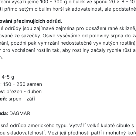
reční vysazujeme 100 - 300 g cibulek ve sponu 20 x 8 - 10
ti přímo setým cibulím horší skladovatelnost, ale podstatně 
ování přezimujících odrůd.
é odrůdy jsou zajímavé zejména pro dosažení rané sklizně, 
ované ze sazečky. Osivo vyséváme od poloviny srpna do z
hání, pozdní pak vymrzání nedostatečně vyvinutých rostlin)
y pro vzcházení rostlin tak, aby rostliny začaly rychle růs
m.
: 4-5 g
g
: 150 - 250 semen
ev
: březen - duben
zeň
: srpen - září
ůda:
DAGMAR
sná odrůda amerického typu. Vytváří velké kulaté cibule s
ou skladovatelností. Mezi její přednosti patří i mohutný koř