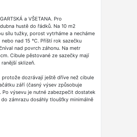
TUTGARTSKÁ a VŠETANA. Pro
 dubna hustě do řádků. Na 10 m2
ou sílu tužky, porost vytrháme a necháme
C nebo nad 15 °C. Příští rok sazečku
yčníval nad povrch záhonu. Na metr
 cm. Cibule pěstované ze sazečky mají
ranější sklizeň.
protože dozrávají ještě dříve než cibule
ačátku září (časný výsev způsobuje
. Po výsevu je nutné zabezpečit dostatek
t a do zámrazu dosáhly tloušťky minimálně