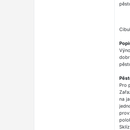
pěst
Cibu
Popi
Výno
dobr
pěst
Pěst
Pro 
Zařa
na j
jedn
prov
polo
Sklí