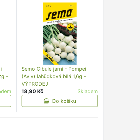
i
Semo Cibule jarní - Pompei
2g -
(Aviv) lahůdková bílá 1,6g -
VÝPRODEJ
adem
18,90 Kč
Skladem
Do košíku