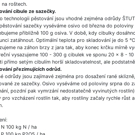
 na roštech.
ování cibule ze sazečky.
to technologii pěstování jsou vhodné zejména odrůdy Š
pěstování sazečky vyséváme osivo od března do poloviny
ebujeme přibližně 100 g osiva. V době, kdy cibulky dosáhn
lunci zatáhnout. Optimální teplota pro skladování je do 5 °
zujeme na záhon brzy z jara tak, aby konec krčku mírně v
reční vysazujeme 100 - 300 g cibulek ve sponu 20 x 8 - 10
ti přímo setým cibulím horší skladovatelnost, ale podstatně 
ování přezimujících odrůd.
é odrůdy jsou zajímavé zejména pro dosažení rané sklizně, 
ované ze sazečky. Osivo vyséváme od poloviny srpna do z
hání, pozdní pak vymrzání nedostatečně vyvinutých rostlin)
y pro vzcházení rostlin tak, aby rostliny začaly rychle růs
m.
ení:
N 100 kg N / ha
P 100 kg P2O5 / ha