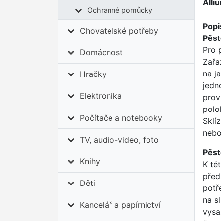
Alli
Ochranné pomůcky
Popi
Chovatelské potřeby
Pěst
Pro 
Domácnost
Zařa
na j
Hračky
jedn
Elektronika
prov
polo
Počítače a notebooky
Sklí
nebo
TV, audio-video, foto
Pěst
Knihy
K té
před
Děti
potř
na s
Kancelář a papírnictví
vysa