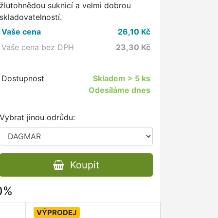
žlutohnědou suknicí a velmi dobrou
skladovatelností.
Vaše cena
26,10
Kč
Vaše cena bez DPH
23,30
Kč
Dostupnost
Skladem
> 5 ks
Odesíláme dnes
Vybrat jinou odrůdu:
Koupit
80%
VÝPRODEJ