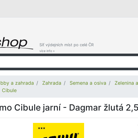
Síť výdejních míst po celé ČR
více info »
bby a zahrada
Zahrada
Semena a osiva
Zelenina 
Cibule
mo Cibule jarní - Dagmar žlutá 2,