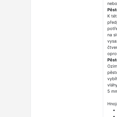
nebo
Pěst
K té
před
potř
na s
vysa
čtve
opro
Pěst
Ozim
pěst
vybí
vláh
5 m
Hnoj