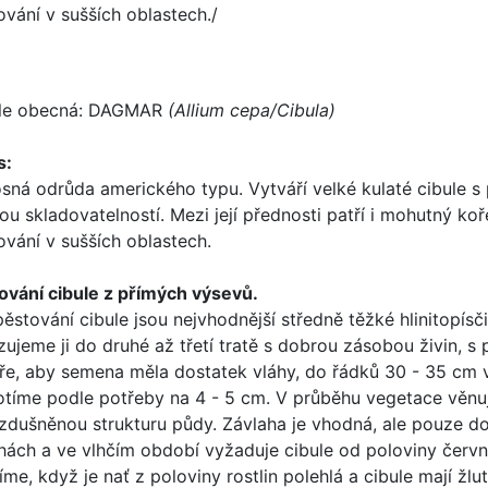
ování v sušších oblastech./
le obecná: DAGMAR
(Allium cepa/Cibula)
s:
sná odrůda amerického typu. Vytváří velké kulaté cibule s
ou skladovatelností. Mezi její přednosti patří i mohutný koř
ování v sušších oblastech.
ování cibule z přímých výsevů.
pěstování cibule jsou nejvhodnější středně těžké hlinitopís
zujeme ji do druhé až třetí tratě s dobrou zásobou živin, 
aře, aby semena měla dostatek vláhy, do řádků 30 - 35 cm
otíme podle potřeby na 4 - 5 cm. V průběhu vegetace věnuj
zdušněnou strukturu půdy. Závlaha je vhodná, ale pouze d
hách a ve vlhčím období vyžaduje cibule od poloviny června
zíme, když je nať z poloviny rostlin polehlá a cibule mají 