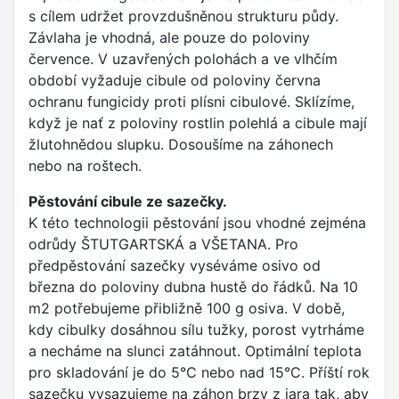
s cílem udržet provzdušněnou strukturu půdy.
Závlaha je vhodná, ale pouze do poloviny
července. V uzavřených polohách a ve vlhčím
období vyžaduje cibule od poloviny června
ochranu fungicidy proti plísni cibulové. Sklízíme,
když je nať z poloviny rostlin polehlá a cibule mají
žlutohnědou slupku. Dosoušíme na záhonech
nebo na roštech.
Pěstování cibule ze sazečky.
K této technologii pěstování jsou vhodné zejména
odrůdy ŠTUTGARTSKÁ a VŠETANA. Pro
předpěstování sazečky vyséváme osivo od
března do poloviny dubna hustě do řádků. Na 10
m2 potřebujeme přibližně 100 g osiva. V době,
kdy cibulky dosáhnou sílu tužky, porost vytrháme
a necháme na slunci zatáhnout. Optimální teplota
pro skladování je do 5°C nebo nad 15°C. Příští rok
sazečku vysazujeme na záhon brzy z jara tak, aby