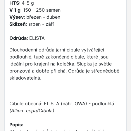
HTS
: 4-5 g
V 1 g
: 150 - 250 semen
Výsev
: březen - duben
Sklizeň
: srpen - září
Odrůda:
ELISTA
Dlouhodenní odrůda jarní cibule vytvářející
podlouhlé, tupě zakončené cibule, které jsou
ideální pro krájení na kolečka. Slupka je světle
bronzová a dobře přiléhá. Odrůda je střednědobě
skladovatelná.
Cibule obecná: ELISTA (náhr. OWA) - podlouhlá
(Allium cepa/Cibula)
Popis: