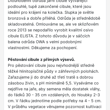
Dlouhodenní odrůda jarní cibule vytvářející
podlouhlé, tupě zakončené cibule, které jsou
ideální pro krájení na kolečka. Slupka je světle
bronzová a dobře přiléhá. Odrůda je střednědobě
skladovatelná. Omlouváme se, ale ve sklizňovém
roce 2013 se nepodařilo vyrobit kvalitní osivo
cibule ELISTA. Z tohoto důvodu je v sáčcích
balena odrůda OWA s velmi podobnými
vlastnostmi. Děkujeme za pochopení.
Pěstování cibule z přímých výsevů.
Pro pěstování cibule jsou nejvhodnější středně
těžké hlinitopísčité půdy v záhřevných polohách.
Zařazujeme ji do druhé až třetí tratě s dobrou
zásobou živin, s pH minimálně 5,5. Vyséváme co
nejdříve na jaře, aby semena měla dostatek vláhy,
do řádků 30 - 35 cm vzdálených, do hloubky 2-3
cm. V řádku jednotíme podle potřeby na 4 - 5 cm.
V průběhu vegetace věnujeme pozornost kultivaci