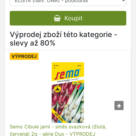
Koupit
Výprodej zboží této kategorie -
slevy až 80%
VÝPRODEJ
Semo Cibule jarní - směs svazková (žlutá,
červená) 2g - série Duo - VÝPRODEJ