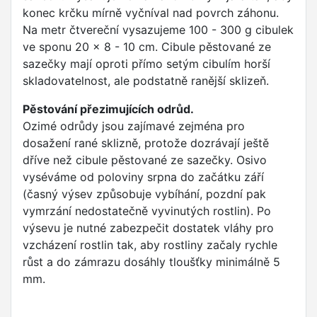
konec krčku mírně vyčníval nad povrch záhonu.
Na metr čtvereční vysazujeme 100 - 300 g cibulek
ve sponu 20 x 8 - 10 cm. Cibule pěstované ze
sazečky mají oproti přímo setým cibulím horší
skladovatelnost, ale podstatně ranější sklizeň.
Pěstování přezimujících odrůd.
Ozimé odrůdy jsou zajímavé zejména pro
dosažení rané sklizně, protože dozrávají ještě
dříve než cibule pěstované ze sazečky. Osivo
vyséváme od poloviny srpna do začátku září
(časný výsev způsobuje vybíhání, pozdní pak
vymrzání nedostatečně vyvinutých rostlin). Po
výsevu je nutné zabezpečit dostatek vláhy pro
vzcházení rostlin tak, aby rostliny začaly rychle
růst a do zámrazu dosáhly tloušťky minimálně 5
mm.