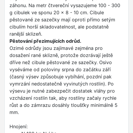
záhonu. Na metr čtvereční vysazujeme 100 - 300
g cibulek ve sponu 20 x 8 - 10 cm. Cibule
pěstované ze sazečky mají oproti přímo setým
cibulím horší skladovatelnost, ale podstatně
ranější sklizeň.
Pěstování přezimujících odrůd.
Ozimé odrůdy jsou zajímavé zejména pro
dosažení rané sklizně, protože dozrávají ještě
dříve než cibule pěstované ze sazečky. Osivo
vyséváme od poloviny srpna do začátku září
(časný výsev způsobuje vybíhání, pozdní pak
vymrzání nedostatečně vyvinutých rostlin). Po
výsevu je nutné zabezpečit dostatek vláhy pro
vzcházení rostlin tak, aby rostliny začaly rychle
růst a do zámrazu dosáhly tloušťky minimálně 5
mm.
Hnojení: