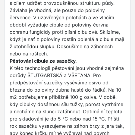
s cílem udržet provzdušněnou strukturu půdy.
Závlaha je vhodná, ale pouze do poloviny
července. V uzavřených polohách a ve vlhčím
období vyžaduje cibule od poloviny června
ochranu fungicidy proti plísni cibulové. Sklízíme,
když je nať z poloviny rostlin polehlá a cibule mají
žlutohnědou slupku. Dosoušíme na záhonech
nebo na roštech.
Pěstování cibule ze sazečky.
K této technologii pěstování jsou vhodné zejména
odrůdy ŠTUTGARTSKÁ a VŠETANA. Pro
předpěstování sazečky vyséváme osivo od
března do poloviny dubna hustě do řádků. Na 10
m2 potřebujeme přibližně 100 g osiva. V době,
kdy cibulky dosáhnou sílu tužky, porost vytrháme
a necháme na slunci zatáhnout. Optimální teplota
pro skladování je do 5 °C nebo nad 15 °C. Příští
rok sazečku vysazujeme na záhon brzy z jara tak,
aby konec krčku mírně vyčníval nad povrch