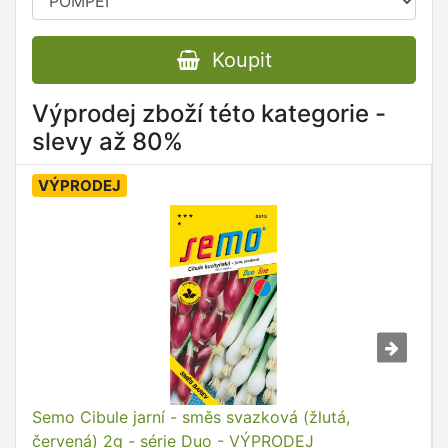
Koupit
Výprodej zboží této kategorie -
slevy až 80%
VÝPRODEJ
Semo Cibule jarní - směs svazková (žlutá,
červená) 2g - série Duo - VÝPRODEJ