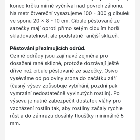
konec krčku mírně vyčníval nad povrch záhonu.
Na metr čtvereční vysazujeme 100 - 300 g cibulek
ve sponu 20 x 8 - 10 cm. Cibule pěstované ze
sazečky mají oproti přímo setým cibulím horší
skladovatelnost, ale podstatně ranější sklizeň.
Pěstování přezimujících odrůd.
Ozimé odrůdy jsou zajímavé zejména pro
dosažení rané sklizně, protože dozrávají ještě
dříve než cibule pěstované ze sazečky. Osivo
vyséváme od poloviny srpna do začátku září
(časný výsev způsobuje vybíhání, pozdní pak
vymrzání nedostatečně vyvinutých rostlin). Po
výsevu je nutné zabezpečit dostatek vláhy pro
vzcházení rostlin tak, aby rostliny začaly rychle
růst a do zámrazu dosáhly tloušťky minimálně 5
mm.