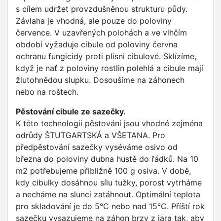
s cílem udržet provzdušněnou strukturu půdy.
Závlaha je vhodná, ale pouze do poloviny
července. V uzavřených polohách a ve vlhčím
období vyžaduje cibule od poloviny června
ochranu fungicidy proti plísni cibulové. Sklízíme,
když je nať z poloviny rostlin polehlá a cibule mají
žlutohnědou slupku. Dosoušíme na záhonech
nebo na roštech.
Pěstování cibule ze sazečky.
K této technologii pěstování jsou vhodné zejména
odrůdy ŠTUTGARTSKÁ a VŠETANA. Pro
předpěstování sazečky vyséváme osivo od
března do poloviny dubna hustě do řádků. Na 10
m2 potřebujeme přibližně 100 g osiva. V době,
kdy cibulky dosáhnou sílu tužky, porost vytrháme
a necháme na slunci zatáhnout. Optimální teplota
pro skladování je do 5°C nebo nad 15°C. Příští rok
sazečku vysazujeme na záhon brzy z jara tak, aby