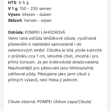
HTS
: 4-5 g
V 1 g
: 150 - 250 semen
Výsev
: březen - duben
Sklizeň
: červen - srpen
Odrůda:
POMPEI LAHŮDKOVÁ
Velmi raná odrůda lahůdkové cibule, využívaná
především k nakládání samostatně i do
zeleninových směsí. Cibulka je bílá, ploše kulovitá
o průměru cca 1 cm, lahodné chuti, vhodná i pro
přímý konzum. Je jen krátkodobě skladovatelná.
Nejvhodnější pro pěstování jsou hlinitopísčité,
záhřevné půdy. Pěstujeme jako jarní cibuli z
přímých výsevů, není třeba ji jednotit.
Cibule obecná: POMPEI
(Allium cepa/Cibula)