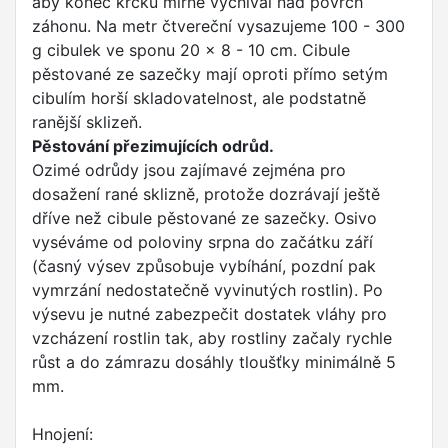
aby konec krčku mírně vyčníval nad povrch
záhonu. Na metr čtvereční vysazujeme 100 - 300
g cibulek ve sponu 20 x 8 - 10 cm. Cibule
pěstované ze sazečky mají oproti přímo setým
cibulím horší skladovatelnost, ale podstatně
ranější sklizeň.
Pěstování přezimujících odrůd.
Ozimé odrůdy jsou zajímavé zejména pro
dosažení rané sklizně, protože dozrávají ještě
dříve než cibule pěstované ze sazečky. Osivo
vyséváme od poloviny srpna do začátku září
(časný výsev způsobuje vybíhání, pozdní pak
vymrzání nedostatečně vyvinutých rostlin). Po
výsevu je nutné zabezpečit dostatek vláhy pro
vzcházení rostlin tak, aby rostliny začaly rychle
růst a do zámrazu dosáhly tloušťky minimálně 5
mm.
Hnojení: