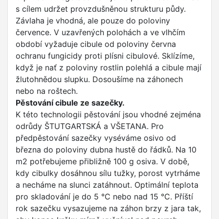
s cílem udržet provzdušněnou strukturu půdy.
Závlaha je vhodná, ale pouze do poloviny
července. V uzavřených polohách a ve vlhčím
období vyžaduje cibule od poloviny června
ochranu fungicidy proti plísni cibulové. Sklízíme,
když je nať z poloviny rostlin polehlá a cibule mají
žlutohnědou slupku. Dosoušíme na záhonech
nebo na roštech.
Pěstování cibule ze sazečky.
K této technologii pěstování jsou vhodné zejména
odrůdy ŠTUTGARTSKÁ a VŠETANA. Pro
předpěstování sazečky vyséváme osivo od
března do poloviny dubna hustě do řádků. Na 10
m2 potřebujeme přibližně 100 g osiva. V době,
kdy cibulky dosáhnou sílu tužky, porost vytrháme
a necháme na slunci zatáhnout. Optimální teplota
pro skladování je do 5 °C nebo nad 15 °C. Příští
rok sazečku vysazujeme na záhon brzy z jara tak,