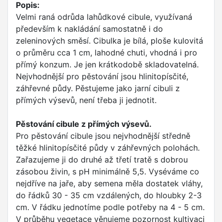
Popis:
Velmi raná odrůda lahůdkové cibule, využívaná
především k nakládání samostatně i do
zeleninových směsí. Cibulka je bílá, ploše kulovitá
o průměru cca 1 cm, lahodné chuti, vhodná i pro
přímý konzum. Je jen krátkodobě skladovatelná.
Nejvhodnější pro pěstování jsou hlinitopísčité,
záhřevné půdy. Pěstujeme jako jarní cibuli z
přímých výsevů, není třeba ji jednotit.
Pěstování cibule z přímých výsevů.
Pro pěstování cibule jsou nejvhodnější středně
těžké hlinitopísčité půdy v záhřevných polohách.
Zařazujeme ji do druhé až třetí tratě s dobrou
zásobou živin, s pH minimálně 5,5. Vyséváme co
nejdříve na jaře, aby semena měla dostatek vláhy,
do řádků 30 - 35 cm vzdálených, do hloubky 2-3
cm. V řádku jednotíme podle potřeby na 4 - 5 cm.
V průběhu vegetace věnujeme pozornost kultivaci