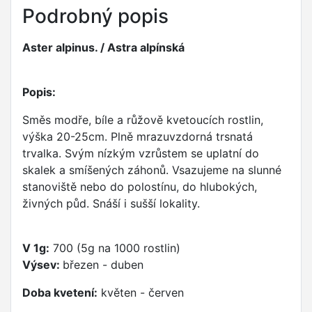
Podrobný popis
Aster alpinus. / Astra alpínská
Popis:
Směs modře, bíle a růžově kvetoucích rostlin,
výška 20-25cm. Plně mrazuvzdorná trsnatá
trvalka. Svým nízkým vzrůstem se uplatní do
skalek a smíšených záhonů. Vsazujeme na slunné
stanoviště nebo do polostínu, do hlubokých,
živných půd. Snáší i sušší lokality.
V 1g:
700 (5g na 1000 rostlin)
Výsev:
březen - duben
Doba kvetení:
květen - červen