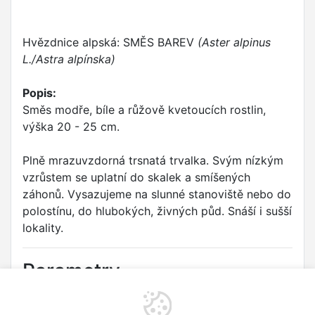
Hvězdnice alpská: SMĚS BAREV
(Aster alpinus
L./Astra alpínska)
Popis:
Směs modře, bíle a růžově kvetoucích rostlin,
výška 20 - 25 cm.
Plně mrazuvzdorná trsnatá trvalka. Svým nízkým
vzrůstem se uplatní do skalek a smíšených
záhonů. Vysazujeme na slunné stanoviště nebo do
polostínu, do hlubokých, živných půd. Snáší i sušší
lokality.
Parametry
Druh:
Hvězdnice alpská