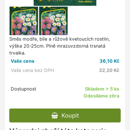
Směs modře, bíle a růžově kvetoucích rostlin,
výška 20-25cm. Plně mrazuvzdorná trsnatá
trvalka.
Vaše cena
36,10
Kč
Vaše cena bez DPH
32,20
Kč
Dostupnost
Skladem
> 5 ks
Odesíláme zítra
Koupit