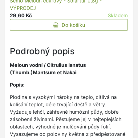
Semo Meloun cukrový - Solartur 0,8g -
VÝPRODEJ
29,60 Kč
Skladem
Do košíku
Podrobný popis
Meloun vodní / Citrullus lanatus
(Thumb.)Mantsum et Nakai
Popis:
Plodina s vysokými nároky na teplo, citlivá na
kolísání teplot, déle trvající deště a větry.
Vyžaduje lehčí, záhřevné humózní půdy, dobře
zásobené živinami. Pěstujeme jej v nejteplejších
oblastech, výhodné je mulčování půdy folií.
Vysazujeme od poloviny května z předpěstované