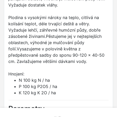
Vyžaduje dostatek vláhy.
Plodina s vysokými nároky na teplo, citlivá na
kolísání teplot, déle trvající deště a větry.
Vyžaduje lehčí, záhřevné humózní půdy, dobře
zásobené živinami.Pěstujeme jej v nejteplejších
oblastech, výhodné je mulčování půdy
folií.Vysazujeme v polovině května z
předpěstované sadby do sponu 90-120 x 40-50
cm. Zavlažujeme většími dávkami vody.
Hnojení:
N 100 kg N / ha
P 100 kg P2O5 / ha
K 120 kg K 2O / ha
Parametry