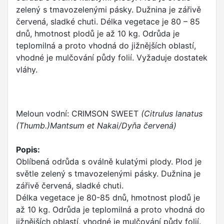
zelený s tmavozelenými pásky. Dužnina je zářivě
červená, sladké chuti. Délka vegetace je 80 – 85
dnů, hmotnost plodů je až 10 kg. Odrůda je
teplomilná a proto vhodná do jižnějších oblastí,
vhodné je mulčování půdy folií. Vyžaduje dostatek
vláhy.
Meloun vodní: CRIMSON SWEET
(Citrulus lanatus
(Thumb.)Mantsum et Nakai/Dyňa červená)
Popis:
Oblíbená odrůda s oválně kulatými plody. Plod je
světle zelený s tmavozelenými pásky. Dužnina je
zářivě červená, sladké chuti.
Délka vegetace je 80-85 dnů, hmotnost plodů je
až 10 kg. Odrůda je teplomilná a proto vhodná do
jižnějších oblastí, vhodné je mulčování půdy folií.