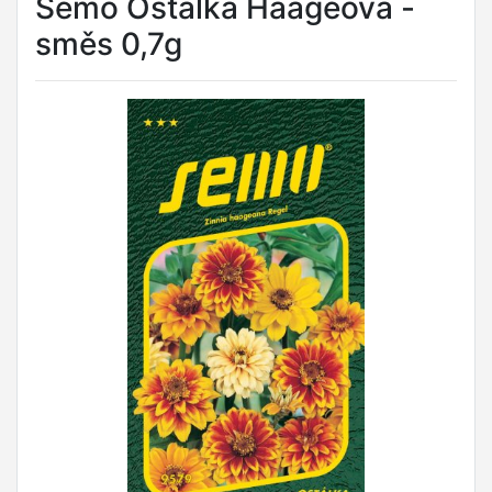
Semo Ostálka Haageova -
směs 0,7g