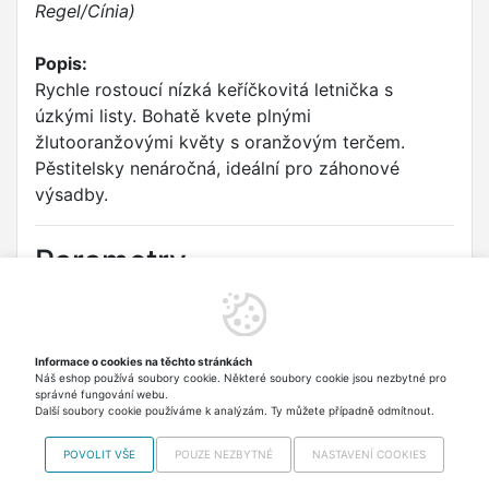
Regel/Cínia)
Popis:
Rychle rostoucí nízká keříčkovitá letnička s
úzkými listy. Bohatě kvete plnými
žlutooranžovými květy s oranžovým terčem.
Pěstitelsky nenáročná, ideální pro záhonové
výsadby.
Parametry
Druh:
Ostálka Haageova
Odrůda:
SMĚS
Informace o cookies na těchto stránkách
Náš eshop používá soubory cookie. Některé soubory cookie jsou nezbytné pro
Typ:
Květiny letničky
správné fungování webu.
Další soubory cookie používáme k analýzám. Ty můžete případně odmítnout.
POVOLIT VŠE
POUZE NEZBYTNÉ
NASTAVENÍ COOKIES
Najdete nás i na
MALL.CZ
Copyright © 2012-2026