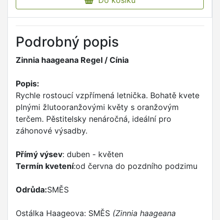
Do košíku
Podrobný popis
Zinnia haageana Regel / Cínia
Popis:
Rychle rostoucí vzpřímená letnička. Bohatě kvete
plnými žlutooranžovými květy s oranžovým
terčem. Pěstitelsky nenáročná, ideální pro
záhonové výsadby.
Přímý výsev
: duben - květen
Termín kvetení
:od června do pozdního podzimu
Odrůda:
SMĚS
Ostálka Haageova: SMĚS
(Zinnia haageana