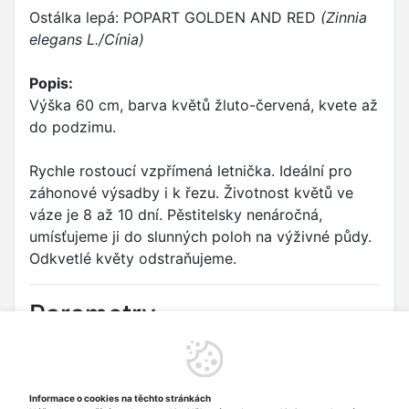
Ostálka lepá: POPART GOLDEN AND RED
(Zinnia
elegans L./Cínia)
Popis:
Výška 60 cm, barva květů žluto-červená, kvete až
do podzimu.
Rychle rostoucí vzpřímená letnička. Ideální pro
záhonové výsadby i k řezu. Životnost květů ve
váze je 8 až 10 dní. Pěstitelsky nenáročná,
umísťujeme ji do slunných poloh na výživné půdy.
Odkvetlé květy odstraňujeme.
Parametry
Druh:
Ostálka lepá
Odrůda:
POPART GOLDEN AND RED
Informace o cookies na těchto stránkách