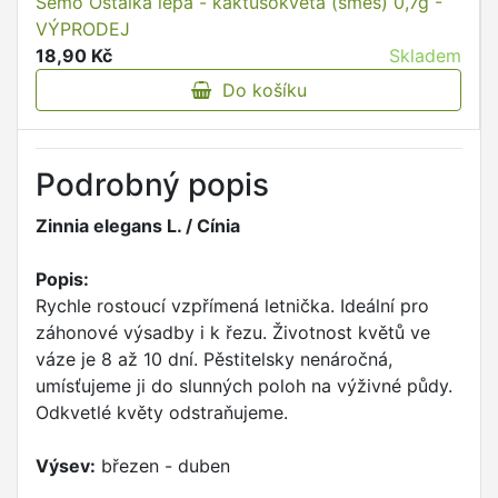
Semo Ostálka lepá - kaktusokvětá (směs) 0,7g -
VÝPRODEJ
18,90 Kč
Skladem
Do košíku
Podrobný popis
Zinnia elegans L. / Cínia
Popis:
Rychle rostoucí vzpřímená letnička. Ideální pro
záhonové výsadby i k řezu. Životnost květů ve
váze je 8 až 10 dní. Pěstitelsky nenáročná,
umísťujeme ji do slunných poloh na výživné půdy.
Odkvetlé květy odstraňujeme.
Výsev:
březen - duben