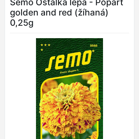
Semo Ostálka lepá - Popart
golden and red (žíhaná)
0,25g