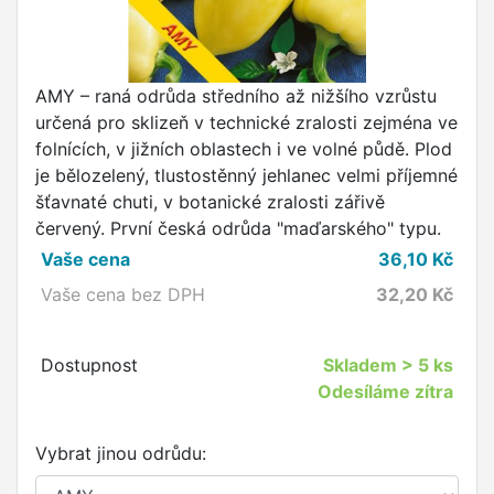
AMY – raná odrůda středního až nižšího vzrůstu
určená pro sklizeň v technické zralosti zejména ve
folnících, v jižních oblastech i ve volné půdě. Plod
je bělozelený, tlustostěnný jehlanec velmi příjemné
šťavnaté chuti, v botanické zralosti zářivě
červený. První česká odrůda "maďarského" typu.
Vaše cena
36,10
Kč
Vaše cena bez DPH
32,20
Kč
Dostupnost
Skladem
> 5 ks
Odesíláme zítra
Vybrat jinou odrůdu: