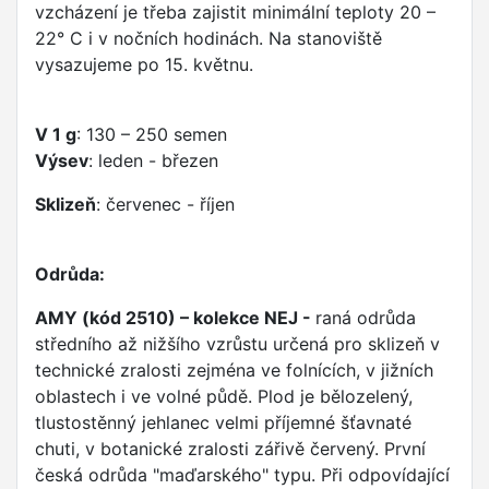
vzcházení je třeba zajistit minimální teploty 20 –
22° C i v nočních hodinách. Na stanoviště
vysazujeme po 15. květnu.
V 1 g
: 130 – 250 semen
Výsev
: leden - březen
Sklizeň
: červenec - říjen
Odrůda:
AMY (kód 2510) – kolekce NEJ -
raná odrůda
středního až nižšího vzrůstu určená pro sklizeň v
technické zralosti zejména ve folnících, v jižních
oblastech i ve volné půdě. Plod je bělozelený,
tlustostěnný jehlanec velmi příjemné šťavnaté
chuti, v botanické zralosti zářivě červený. První
česká odrůda "maďarského" typu. Při odpovídající