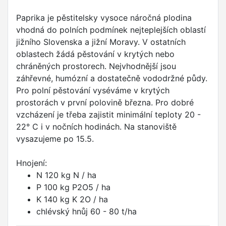
Paprika je pěstitelsky vysoce náročná plodina
vhodná do polních podmínek nejteplejších oblastí
jižního Slovenska a jižní Moravy. V ostatních
oblastech žádá pěstování v krytých nebo
chráněných prostorech. Nejvhodnější jsou
záhřevné, humózní a dostatečně vododržné půdy.
Pro polní pěstování vyséváme v krytých
prostorách v první polovině března. Pro dobré
vzcházení je třeba zajistit minimální teploty 20 -
22° C i v nočních hodinách. Na stanoviště
vysazujeme po 15.5.
Hnojení:
N 120 kg N / ha
P 100 kg P2O5 / ha
K 140 kg K 2O / ha
chlévský hnůj 60 - 80 t/ha