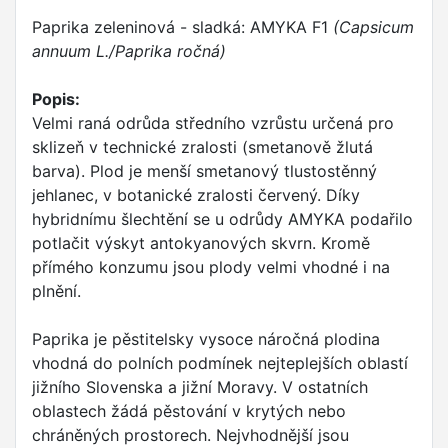
Paprika zeleninová - sladká: AMYKA F1
(Capsicum
annuum L./Paprika ročná)
Popis:
Velmi raná odrůda středního vzrůstu určená pro
sklizeň v technické zralosti (smetanově žlutá
barva). Plod je menší smetanový tlustostěnný
jehlanec, v botanické zralosti červený. Díky
hybridnímu šlechtění se u odrůdy AMYKA podařilo
potlačit výskyt antokyanových skvrn. Kromě
přímého konzumu jsou plody velmi vhodné i na
plnění.
Paprika je pěstitelsky vysoce náročná plodina
vhodná do polních podmínek nejteplejších oblastí
jižního Slovenska a jižní Moravy. V ostatních
oblastech žádá pěstování v krytých nebo
chráněných prostorech. Nejvhodnější jsou