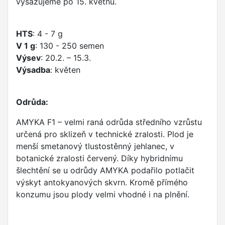
vysazujeme po 15. květnu.
HTS
: 4 - 7 g
V 1 g
: 130 - 250 semen
Výsev
: 20.2. – 15.3.
Výsadba
: květen
Odrůda:
AMYKA F1 – velmi raná odrůda středního vzrůstu
určená pro sklizeň v technické zralosti. Plod je
menší smetanový tlustostěnný jehlanec, v
botanické zralosti červený. Díky hybridnímu
šlechtění se u odrůdy AMYKA podařilo potlačit
výskyt antokyanových skvrn. Kromě přímého
konzumu jsou plody velmi vhodné i na plnění.