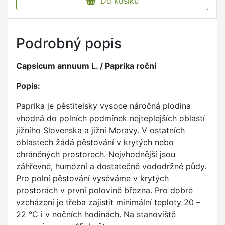
Do košíku
Podrobný popis
Capsicum annuum L. / Paprika roční
Popis:
Paprika je pěstitelsky vysoce náročná plodina
vhodná do polních podmínek nejteplejších oblastí
jižního Slovenska a jižní Moravy. V ostatních
oblastech žádá pěstování v krytých nebo
chráněných prostorech. Nejvhodnější jsou
záhřevné, humózní a dostatečně vododržné půdy.
Pro polní pěstování vyséváme v krytých
prostorách v první polovině března. Pro dobré
vzcházení je třeba zajistit minimální teploty 20 –
22 °C i v nočních hodinách. Na stanoviště