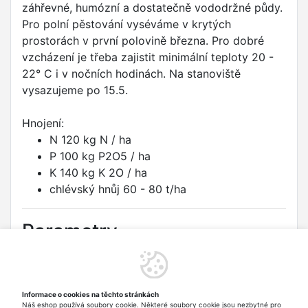
záhřevné, humózní a dostatečně vododržné půdy.
Pro polní pěstování vyséváme v krytých
prostorách v první polovině března. Pro dobré
vzcházení je třeba zajistit minimální teploty 20 -
22° C i v nočních hodinách. Na stanoviště
vysazujeme po 15.5.
Hnojení:
N 120 kg N / ha
P 100 kg P2O5 / ha
K 140 kg K 2O / ha
chlévský hnůj 60 - 80 t/ha
Parametry
Druh:
Paprika zeleninová - sladká
Odrůda:
AMYKA F1
Informace o cookies na těchto stránkách
Náš eshop používá soubory cookie. Některé soubory cookie jsou nezbytné pro