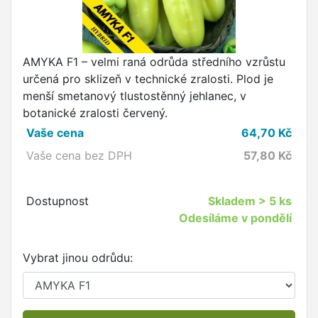
AMYKA F1 – velmi raná odrůda středního vzrůstu
určená pro sklizeň v technické zralosti. Plod je
menší smetanový tlustostěnný jehlanec, v
botanické zralosti červený.
Vaše cena
64,70
Kč
Vaše cena bez DPH
57,80
Kč
Dostupnost
Skladem
> 5 ks
Odesíláme v pondělí
Vybrat jinou odrůdu: