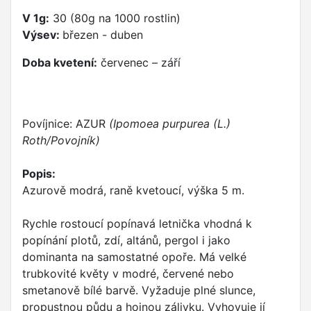
V 1g:
30 (80g na 1000 rostlin)
Výsev:
březen - duben
Doba kvetení:
červenec – září
Povíjnice: AZUR
(Ipomoea purpurea (L.)
Roth/Povojník)
Popis:
Azurově modrá, raně kvetoucí, výška 5 m.
Rychle rostoucí popínavá letnička vhodná k
popínání plotů, zdí, altánů, pergol i jako
dominanta na samostatné opoře. Má velké
trubkovité květy v modré, červené nebo
smetanově bílé barvě. Vyžaduje plné slunce,
propustnou půdu a hojnou zálivku. Vyhovuje jí