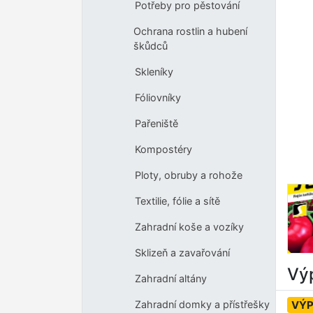
Potřeby pro pěstování
Ochrana rostlin a hubení
škůdců
Skleníky
Fóliovníky
Pařeniště
Kompostéry
Ploty, obruby a rohože
Textilie, fólie a sítě
Zahradní koše a vozíky
Sklizeň a zavařování
Výp
Zahradní altány
VÝ
Zahradní domky a přístřešky