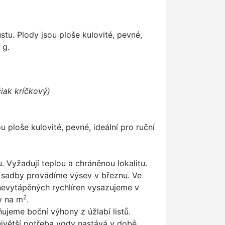
stu. Plody jsou ploše kulovité, pevné,
 g.
čiak kríčkový)
u ploše kulovité, pevné, ideální pro ruční
. Vyžadují teplou a chráněnou lokalitu.
 sadby provádíme výsev v březnu. Ve
 nevytápěných rychlíren vysazujeme v
2
y na m
.
jeme boční výhony z úžlabí listů.
Největší potřeba vody nastává v době