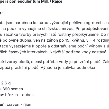
persicon esculentum Mill. / Rajče
s:
ata jsou náročnou kulturou vyžadující pečlivou agrotechniku
 na podzim vyhnojíme chlévskou mrvou. Při předpěstování
iu začátku tvorby pravých listů rostliny přepikýrujeme. Do
é polovině dubna, ven na záhon po 15. květnu, 3 – 4 rostl
tace vysazujeme k opoře a odstraňujeme boční výhony z úžla
lších časových intervalech. Největší potřeba vody nastává
bě tvorby plodů, menší potřeba vody je při zrání plodů. Zal
zpečí praskání plodů. Výhodná je zálivka podmokem.
: 2,6 g
g
: 390 semen
ev
: březen – duben
zeň
: červen - říjen