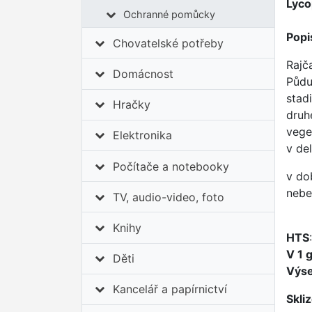
Lyco
Ochranné pomůcky
Popi
Chovatelské potřeby
Rajč
Domácnost
Půdu
stad
Hračky
druh
vege
Elektronika
v de
Počítače a notebooky
v do
nebe
TV, audio-video, foto
Knihy
HTS
V 1 
Děti
Výs
Kancelář a papírnictví
Skli