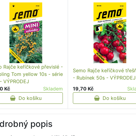
 Rajče keříčkové převislé -
Semo Rajče keříčkové třeš
ling Tom yellow 10s - série
- Rubínek 50s - VÝPRODEJ
 - VÝPRODEJ
0 Kč
Skladem
19,70 Kč
Skl
Do košíku
Do košíku
drobný popis