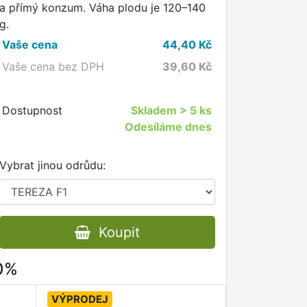
a přímý konzum. Váha plodu je 120–140
g.
Vaše cena
44,40
Kč
Vaše cena bez DPH
39,60
Kč
Dostupnost
Skladem
> 5 ks
Odesíláme dnes
Vybrat jinou odrůdu:
Koupit
80%
VÝPRODEJ