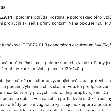
da:
EZA F1 -
poloraná odrůda. Rostlina je polorozkladitého vzrů
lní pro ruční sklizeň a přímý konzum. Váha plodu je 120–140
e keříčkové: TEREZA F1
(Lycopersicon esculentum Mill./Raj
s:
raná odrůda. Rostlina je polorozkladitého vzrůstu. Plody jso
zeň a přímý konzum. Váha plodu je 120-140 g.
ata jsou náročnou kulturou vyžadující pečlivou agrotechniku
 na podzim vyhnojíme chlévskou mrvou. Při předpěstování
iu začátku tvorby pravých listů rostliny přepikýrujeme. Do
é polovině dubna, ven na záhon po 15. květnu, 3 - 4 rostlin
ové odrůdy během vegetace vysazujeme k opoře a odstraňu
stíme pravidelnou zálivku v delších časových intervalech. 