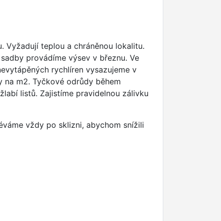
. Vyžadují teplou a chráněnou lokalitu.
 sadby provádíme výsev v březnu. Ve
 nevytápěných rychlíren vysazujeme v
iny na m2. Tyčkové odrůdy během
bí listů. Zajistíme pravidelnou zálivku
éváme vždy po sklizni, abychom snížili