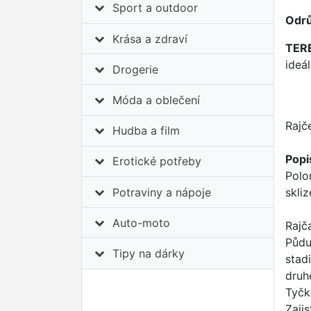
Sport a outdoor
Odrů
Krása a zdraví
TER
ideá
Drogerie
Móda a oblečení
Rajč
Hudba a film
Popi
Erotické potřeby
Polo
Potraviny a nápoje
skli
Auto-moto
Rajč
Půdu
Tipy na dárky
stad
druh
Tyčk
Zaji