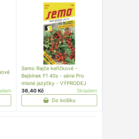
Semo Rajče keříčkové -
ňové
Bejbínek F1 40s - série Pro
mlsné jazýčky - VÝPRODEJ
adem
36,40 Kč
Skladem
Do košíku