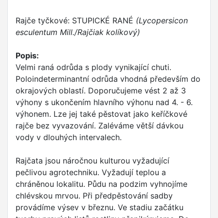
Rajče tyčkové: STUPICKÉ RANÉ
(Lycopersicon
esculentum Mill./Rajčiak kolíkový)
Popis:
Velmi raná odrůda s plody vynikající chuti.
Poloindeterminantní odrůda vhodná především do
okrajových oblastí. Doporučujeme vést 2 až 3
výhony s ukončením hlavního výhonu nad 4. - 6.
výhonem. Lze jej také pěstovat jako keříčkové
rajče bez vyvazování. Zaléváme větší dávkou
vody v dlouhých intervalech.
Rajčata jsou náročnou kulturou vyžadující
pečlivou agrotechniku. Vyžadují teplou a
chráněnou lokalitu. Půdu na podzim vyhnojíme
chlévskou mrvou. Při předpěstování sadby
provádíme výsev v březnu. Ve stadiu začátku