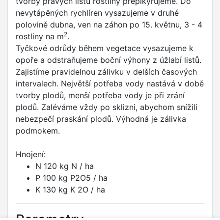
tvorby pravých listů rostliny přepikýrujeme. Do
nevytápěných rychlíren vysazujeme v druhé
polovině dubna, ven na záhon po 15. květnu, 3 - 4
2
rostliny na m
.
Tyčkové odrůdy během vegetace vysazujeme k
opoře a odstraňujeme boční výhony z úžlabí listů.
Zajistíme pravidelnou zálivku v delších časových
intervalech. Největší potřeba vody nastává v době
tvorby plodů, menší potřeba vody je při zrání
plodů. Zaléváme vždy po sklizni, abychom snížili
nebezpečí praskání plodů. Výhodná je zálivka
podmokem.
Hnojení:
N 120 kg N / ha
P 100 kg P2O5 / ha
K 130 kg K 2O / ha
Parametry