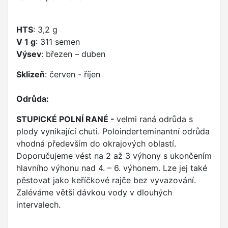
HTS
: 3,2 g
V 1 g
: 311 semen
Výsev
: březen – duben
Sklizeň
: červen - říjen
Odrůda:
STUPICKÉ POLNÍ RANÉ -
velmi raná odrůda s
plody vynikající chuti. Poloinderteminantní odrůda
vhodná především do okrajových oblastí.
Doporučujeme vést na 2 až 3 výhony s ukončením
hlavního výhonu nad 4. – 6. výhonem. Lze jej také
pěstovat jako keříčkové rajče bez vyvazování.
Zaléváme větší dávkou vody v dlouhých
intervalech.