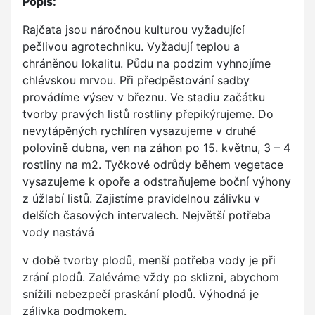
Popis:
Rajčata jsou náročnou kulturou vyžadující
pečlivou agrotechniku. Vyžadují teplou a
chráněnou lokalitu. Půdu na podzim vyhnojíme
chlévskou mrvou. Při předpěstování sadby
provádíme výsev v březnu. Ve stadiu začátku
tvorby pravých listů rostliny přepikýrujeme. Do
nevytápěných rychlíren vysazujeme v druhé
polovině dubna, ven na záhon po 15. květnu, 3 – 4
rostliny na m2. Tyčkové odrůdy během vegetace
vysazujeme k opoře a odstraňujeme boční výhony
z úžlabí listů. Zajistíme pravidelnou zálivku v
delších časových intervalech. Největší potřeba
vody nastává
v době tvorby plodů, menší potřeba vody je při
zrání plodů. Zaléváme vždy po sklizni, abychom
snížili nebezpečí praskání plodů. Výhodná je
zálivka podmokem.