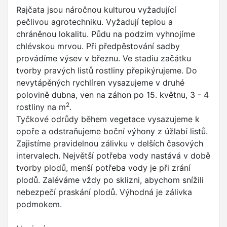
Rajčata jsou náročnou kulturou vyžadující
pečlivou agrotechniku. Vyžadují teplou a
chráněnou lokalitu. Půdu na podzim vyhnojíme
chlévskou mrvou. Při předpěstování sadby
provádíme výsev v březnu. Ve stadiu začátku
tvorby pravých listů rostliny přepikýrujeme. Do
nevytápěných rychlíren vysazujeme v druhé
polovině dubna, ven na záhon po 15. květnu, 3 - 4
2
rostliny na m
.
Tyčkové odrůdy během vegetace vysazujeme k
opoře a odstraňujeme boční výhony z úžlabí listů.
Zajistíme pravidelnou zálivku v delších časových
intervalech. Největší potřeba vody nastává v době
tvorby plodů, menší potřeba vody je při zrání
plodů. Zaléváme vždy po sklizni, abychom snížili
nebezpečí praskání plodů. Výhodná je zálivka
podmokem.