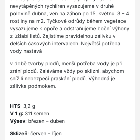
nevytápěných rychlíren vysazujeme v druhé
polovině dubna, ven na záhon po 15. květnu, 3 – 4
rostliny na m2. Tyčkové odrůdy během vegetace
vysazujeme k opoře a odstraňujeme boční výhony
z úžlabí listů. Zajistíme pravidelnou zálivku v
delších časových intervalech. Největší potřeba
vody nastává
v době tvorby plodů, menší potřeba vody je při
zrání plodů. Zaléváme vždy po sklizni, abychom
snížili nebezpečí praskání plodů. Výhodná je
zálivka podmokem.
HTS
: 3,2 g
V 1 g
: 311 semen
Výsev
: březen – duben
Sklizeň
: červen - říjen